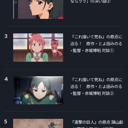
ならララ」の深い話②
3
『これ描いて死ね』の原点に
迫る！ 原作・とよ田みのる
×監督・赤城博昭 対談①
4
『これ描いて死ね』の原点に
迫る！ 原作・とよ田みのる
×監督・赤城博昭 対談②
5
『進撃の巨人』の原点 諫山創