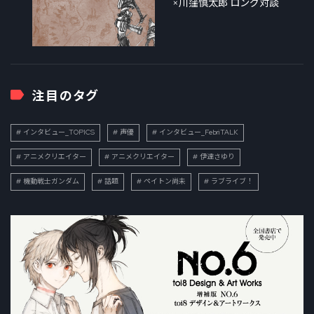
×川窪慎太郎 ロング対談
注目のタグ
インタビュー_TOPICS
声優
インタビュー_FebriTALK
アニメクリエイター
アニメクリエイター
伊達さゆり
機動戦士ガンダム
話題
ペイトン尚未
ラブライブ！