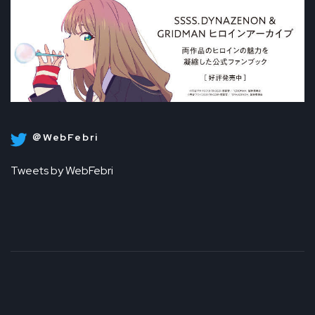
＠WebFebri
Tweets by WebFebri