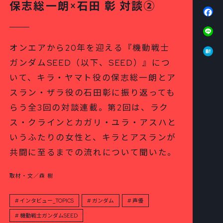
保志総一朗×石田 彰 対談②
Fa
Li
Ha
オンエアから20年を迎える『機動戦士
ガンダムSEED（以下、SEED）』につ
いて、キラ・ヤマト役の保志総一朗とア
スラン・ザラ役の石田彰に振り返っても
らう全3回の対談連載。第2回は、ラク
ス・クラインとカガリ・ユラ・アスハと
いうふたりの女性と、キラとアスランが
共闘に至るまでの流れについて聞いた。
取材・文／森 樹
インタビュー_TOPICS
ガンダム
声優
機動戦士ガンダムSEED