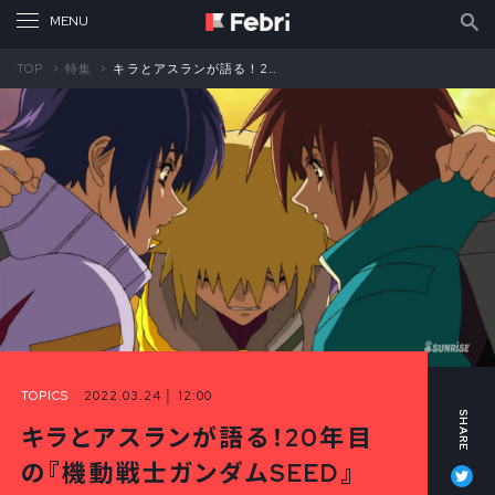
TOP
特集
キラとアスランが語る！20年目の『機動戦士ガンダムSEED』 保志総一朗×石田 彰 対談②
TOPICS
2022.03.24 │ 12:00
キラとアスランが語る！20年目
Tw
の『機動戦士ガンダムSEED』