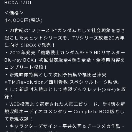
BCXA-1701
＜価格＞
44,000円(税込)
・21世紀の”ファースト”ガンダムとして社会現象を巻き
起こした大ヒットシリーズを、TVシリーズ放送20周年
に向けて1BOXで発売！
・2012年発売「機動戦士ガンダムSEED HDリマスター
Blu-ray BOX」初回限定版全4巻の全話・全特典内容を
コンプリート収録！
・新規映像特典として次回予告集や福田己津央
×T.M.Revolution／西川貴教 スペシャルトーク映像、
そして新規封入特典として特製ブックレット(36P)を収
録！
・WEB投票より選定された人気エピソード、計4話を新
規収録オーディオコメンタリー Complete BOX版とし
て新規収録！
・キャラクターデザイン・平井久司＆チーフメカ作監・