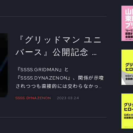
いて、監督の雨宮哲と、キャラクター
デザイナーの坂本勝に聞くインタビュ
ーの第2弾をお届けする。封切りから
時間が経った今回は、個々のキャラク
ターのデザインや描写について、踏み
『グリッドマン ユニ
込んで語ってもらった。
バース』公開記念 監
督・雨宮哲×キャラク
『SSSS.GRIDMAN』と
ターデザイン・坂本
『SSSS.DYNAZENON』、関係が示唆
されつつも直接的には交わらなかった
勝スペシャル対談①
両作品のキャラクターが邂逅を果たす
SSSS.DYNAZENON
2023.03.24
ことで話題を呼んでいる映画『グリッ
ドマン ユニバース』。2023年3月24
日（金）の公開にあたり、本作の物語
がいかにして生み出されていったのか