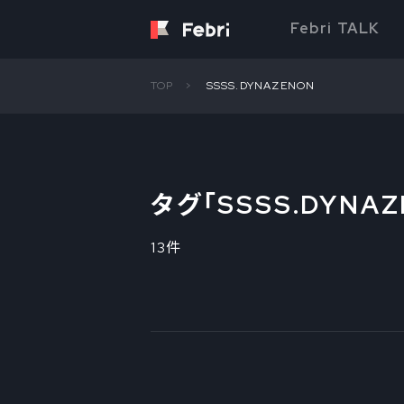
Febri TALK
TOP
SSSS.DYNAZENON
タグ「
SSSS.DYNA
13件