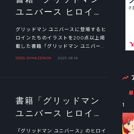
ユニバース ヒロイン
イラストアーカイ
グリッドマン ユニバースに登場するヒ
ブ」発売記念 トリガ
ロインたちのイラストを200点以上掲
載した書籍「グリッドマン ユニバース
ースタッフ座談会
ヒロインイラストアーカイブ」が6月
SSSS.DYNAZENON
2025.06.16
16日に発売！ ここでは本書に掲載さ
れている、監督の雨宮 哲さん、キャラ
クターデザインを手がけた坂本 勝さ
ん、サブキャラクターデザインを手が
最
けた中村真由美さんの座談会の一部を
書籍「グリッドマン
お届けしよう。 ※「ヒロインイラスト
1
ユニバース ヒロイン
アーカイブ」の購入は
こちら
イラストアーカイ
『グリッドマン ユニバース』のヒロイ