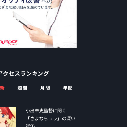
アクセスランキング
新
週間
月間
年間
小出卓史監督に聞く
「さよならララ」の深い
話①