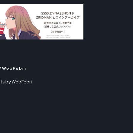
＠WebFebri
ts by WebFebri