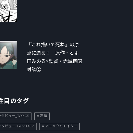
『これ描いて死ね』の原
点に迫る！ 原作・とよ
田みのる×監督・赤城博昭
対談②
注目のタグ
タビュー_TOPICS
声優
タビュー_FebriTALK
アニメクリエイター