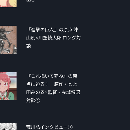
『進撃の巨人』の原点 諫
山創×川窪慎太郎 ロング対
談
『これ描いて死ね』の原
点に迫る！ 原作・とよ
田みのる×監督・赤城博昭
対談①
荒川弘インタビュー①