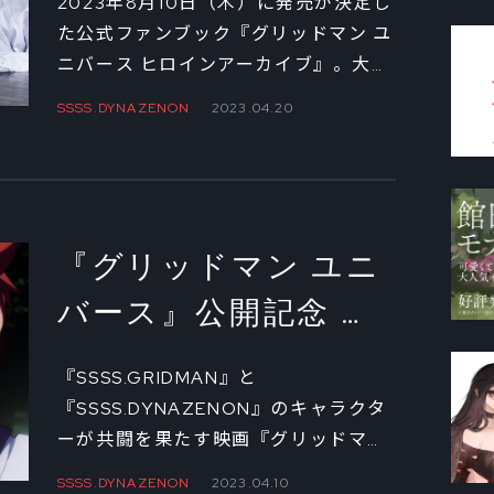
2023年8月10日（木）に発売が決定し
宮本侑芽×上田麗奈×
た公式ファンブック『グリッドマン ユ
ニバース ヒロインアーカイブ』。大ボ
若山詩音 スペシャル
リュームのイラストギャラリーや設定
SSSS.DYNAZENON
2023.04.20
座談会①
資料、キャスト＆スタッフインタビュ
ーなど、映画のヒロインの魅力を一冊
に凝縮。ここではファンブックに収録
される、宝多六花役の宮本侑芽、新条
アカネ役の上田麗奈、南夢芽役の若山
『グリッドマン ユニ
詩音の座談会の一部を、撮り下ろしの
バース』公開記念 監
写真とともにお届けします！
督・雨宮哲×キャラク
『SSSS.GRIDMAN』と
ターデザイン・坂本
『SSSS.DYNAZENON』のキャラクタ
ーが共闘を果たす映画『グリッドマン
勝スペシャル対談②
ユニバース』。好評上映中の本作につ
SSSS.DYNAZENON
2023.04.10