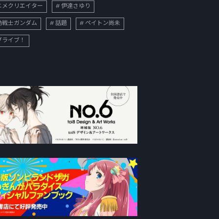
ニメクリエイター
伊達さゆり
動戦士ガンダム
話題
ペイトン尚未
ブライブ！