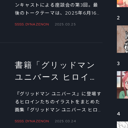
ブ」発売決定記念 ヒ
ンキャストによる座談会の第3回。最
後のトークテーマは、2025年6月16日
ロインキャスト座談
2
発売予定の画集「グリッドマン ユニバ
SSSS.DYNAZENON
2025.03.25
会③
ース ヒロインイラストアーカイブ」の
掲載イラストについて。4人にそれぞ
れ、掲載予定イラストからとくに気に
入ったものをセレクトしてもらい、選
んだ理由を語ってもらった。 ※「ヒロ
書籍「グリッドマン
3
インイラストアーカイブ」の予約は
こ
ユニバース ヒロイン
ちら
イラストアーカイ
『グリッドマン ユニバース』に登場す
ブ」発売決定記念 ヒ
るヒロインたちのイラストをまとめた
画集「グリッドマン ユニバース ヒロ
ロインキャスト座談
4
インイラストアーカイブ」が6月16日
SSSS.DYNAZENON
2025.03.24
会②
に発売決定！ これを記念して、宝多六