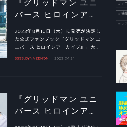
『グリッドマン ユニ
ア
う。まずは2019年から行われてきた舞
バース ヒロインアー
機
台イベントの思い出を振り返ってもら
った。 ※「ヒロインイラストアーカイ
ラ
カイブ』発売決定！
ブ」の予約は
こちら
2023年8月10日（木）に発売が決定し
宮本侑芽×上田麗奈×
た公式ファンブック『グリッドマン ユ
ニバース ヒロインアーカイブ』。大ボ
若山詩音 スペシャル
リュームのイラストギャラリーや設定
SSSS.DYNAZENON
2023.04.21
座談会②
資料、キャスト＆スタッフインタビュ
ーなど、映画のヒロインの魅力を一冊
に凝縮。ここではファンブックに収録
される、宝多六花役の宮本侑芽、新条
アカネ役の上田麗奈、南夢芽役の若山
『グリッドマン ユニ
詩音の座談会の一部を、撮り下ろしの
バース ヒロインアー
写真とともにお届けします！
カイブ』発売決定！