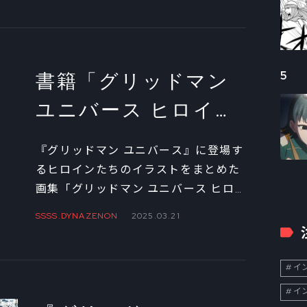
花役の宮本侑芽、新条アカネ役の上田
麗奈、南 夢芽役の若山詩音、飛鳥川ち
せ役の安済知佳の4名によるヒロイン
キャスト座談会を全3回でお届けしよ
書籍「グリッドマン
5
う。第2回は、イベントの舞台裏での
ユニバース ヒロイン
エピソードを語ってもらった。 ※「ヒ
ロインイラストアーカイブ」の予約は
イラストアーカイ
こちら
『グリッドマン ユニバース』に登場す
ブ」発売決定記念 ヒ
るヒロインたちのイラストをまとめた
画集「グリッドマン ユニバース ヒロ
ロインキャスト座談
インイラストアーカイブ」が6月16日
SSSS.DYNAZENON
2025.03.21
会①
に発売決定！ これを記念して、宝多六
花役の宮本侑芽、新条アカネ役の上田
麗奈、南 夢芽役の若山詩音、飛鳥川ち
イン
せ役の安済知佳の4名によるヒロイン
イン
キャスト座談会を全3回でお届けしよ