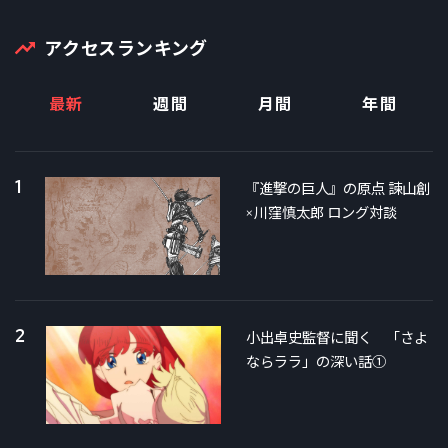
アクセスランキング
最新
週間
月間
年間
1
『進撃の巨人』の原点 諫山創
×川窪慎太郎 ロング対談
2
小出卓史監督に聞く 「さよ
ならララ」の深い話①