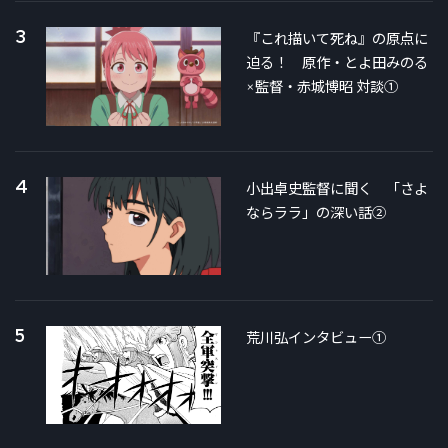
3
『これ描いて死ね』の原点に
迫る！ 原作・とよ田みのる
×監督・赤城博昭 対談①
4
小出卓史監督に聞く 「さよ
ならララ」の深い話②
5
荒川弘インタビュー①