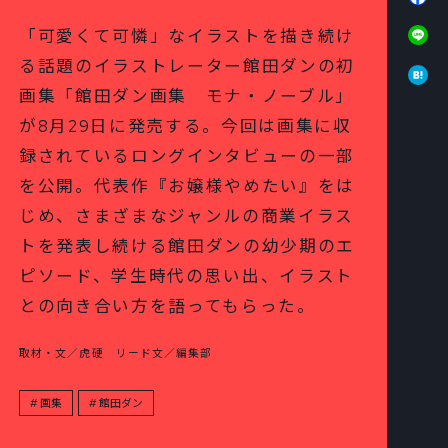
Li
「可愛くて可憐」なイラストを描き続け
Ha
る話題のイラストレーター館田ダンの初
画集「館田ダン画集 モナ・ノーブル」
が8月29日に発売する。今回は画集に収
録されているロングインタビューの一部
を公開。代表作『お嬢様やめたい』をは
じめ、さまざまなジャンルの商業イラス
トを発表し続ける館田ダンの幼少期のエ
ピソード、学生時代の思い出、イラスト
との向き合い方を語ってもらった。
取材・文／虎硬 リード文／編集部
画集
館田ダン