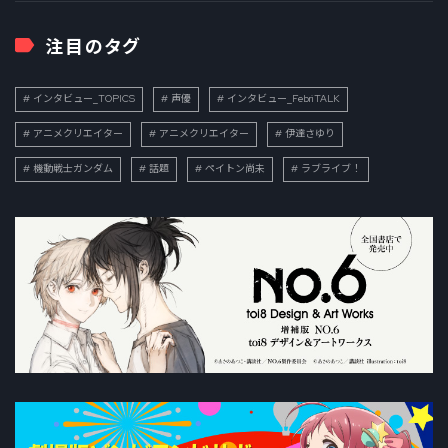
注目のタグ
インタビュー_TOPICS
声優
インタビュー_FebriTALK
アニメクリエイター
アニメクリエイター
伊達さゆり
機動戦士ガンダム
話題
ペイトン尚未
ラブライブ！