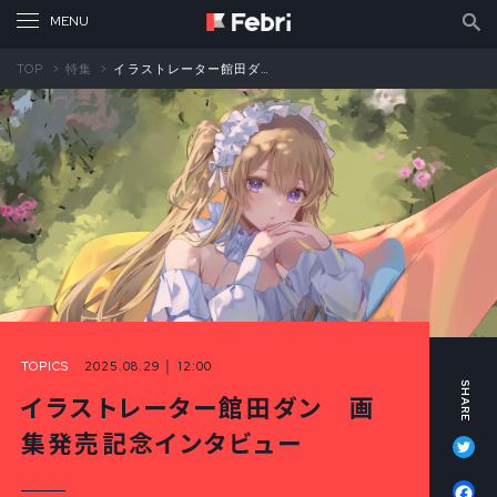
TOP
特集
イラストレーター館田ダン 画集発売記念インタビュー
TOPICS
2025.08.29 │ 12:00
イラストレーター館田ダン 画
Tw
集発売記念インタビュー
Fa