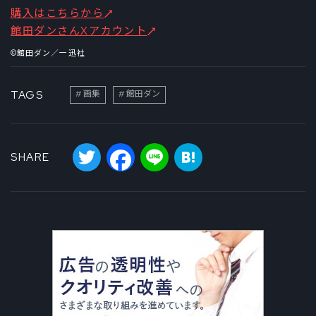
購入はこちらから
館田ダンさんXアカウント
©館田ダン／一迅社
TAGS
画集
館田ダン
Twitter
Facebook
Line
Hatena
SHARE