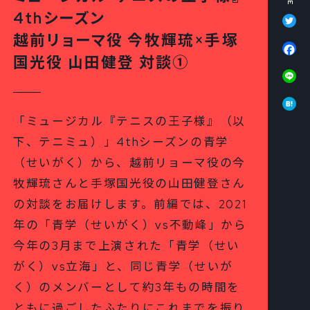
Tw
4thシーズン
越前リョーマ役 今牧輝琉×手塚
Fa
国光役 山田健登 対談①
Li
Ha
「ミュージカル『テニスの王子様』（以
下、テニミュ）」4thシーズンの青学
（せいがく）から、越前リョーマ役の今
牧輝琉さんと手塚国光役の山田健登さん
の対談をお届けします。前編では、2021
年の「青学（せいがく）vs不動峰」から
今年の3月まで上演された「青学（せい
がく）vs立海」と、同じ青学（せいが
く）のメンバーとして約3年もの時間を
ともに過ごしたふたりにこれまでを振り