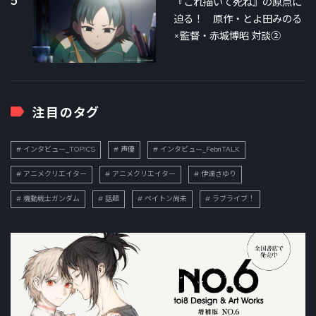
5
『これ描いて死ね』の原点に
迫る！ 原作・とよ田みのる
×監督・赤城博昭 対談②
注目のタグ
インタビュー_TOPICS
声優
インタビュー_FebriTALK
アニメクリエイター
アニメクリエイター
伊達さゆり
機動戦士ガンダム
話題
ペイトン尚未
ラブライブ！