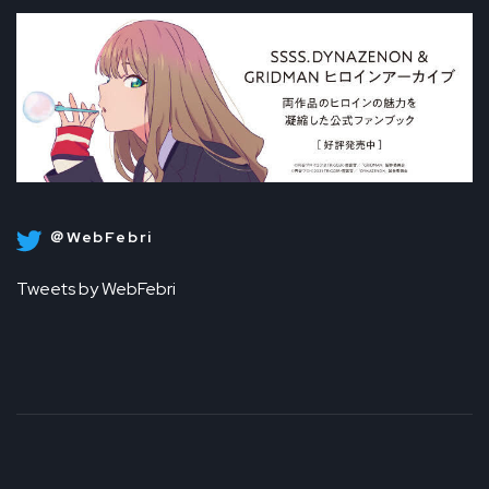
＠WebFebri
Tweets by WebFebri