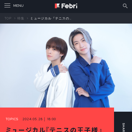
TOP
特集
ミュージカル『テニスの王子様』4thシーズン 越前リョーマ役 今牧輝琉×手塚国光役 山田健登 対談①
TOPICS
2024.05.28 │ 18:00
ミュージカル『テニスの王子様』