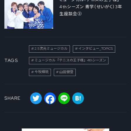
4thシーズン 青学（せいがく）3年
生座談会③
2.5次元ミュージカル
インタビュー_TOPICS
TAGS
ミュージカル『テニスの王子様』4thシーズン
今牧輝琉
山田健登
Twitter
Facebook
Line
Hatena
SHARE