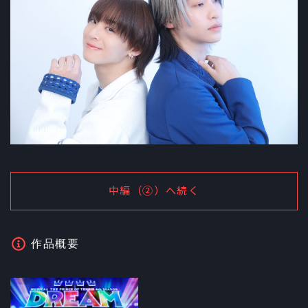
中編（②）へ続く
作品概要