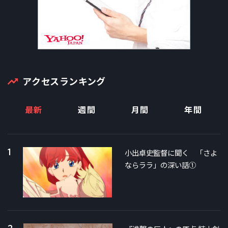
アクセスランキング
最新
週間
月間
年間
1
小出卓史監督に聞く 「さよ
ならララ」の深い話①