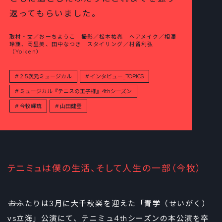
返ってもらいました。
取材・文／おーちようこ 撮影／松本祐亮 ヘアメイク／相澤
玲亜、岡里美、田中なつき スタイリング／村留利弘
（Yolken）
2.5次元ミュージカル
インタビュー_TOPICS
ミュージカル『テニスの王子様』4thシーズン
今牧輝琉
山田健登
テニミュは僕の生活、そして人生の一部（今牧）
――おふたりは3月に大千秋楽を迎えた「青学（せいがく）
vs立海」公演にて、テニミュ4thシーズンの本公演を卒