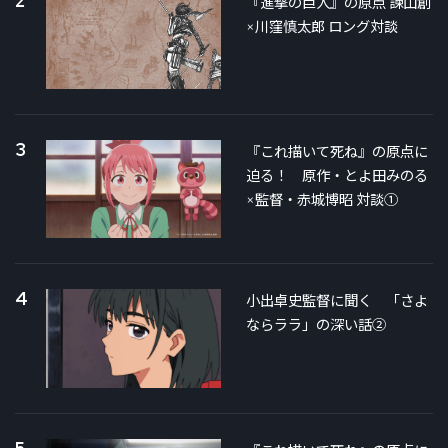
2
『進撃の巨人』の原点 諫山創
×川窪慎太郎 ロング対談
3
『これ描いて死ね』の原点に
迫る！ 原作・とよ田みのる
×監督・赤城博昭 対談①
4
小出卓史監督に聞く 「さよ
ならララ」の深い話②