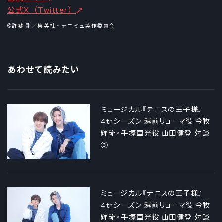
公式X（Twitter）
©許斐 剛／集英社・テニミュ製作委員会
あわせて読みたい
ミュージカル『テニスの王子様』
4thシーズン 越前リョーマ役 今牧
輝琉×手塚国光役 山田健登 対談
③
ミュージカル『テニスの王子様』
4thシーズン 越前リョーマ役 今牧
輝琉×手塚国光役 山田健登 対談