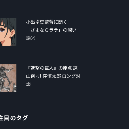
小出卓史監督に聞く
「さよならララ」の深い
話②
『進撃の巨人』の原点 諫
山創×川窪慎太郎 ロング対
談
注目のタグ