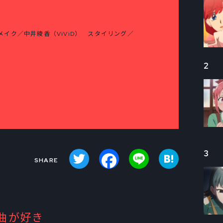
イク／中井綾香（ViViD） スタイリング／
2
Twitter
Facebook
Line
Hatena
3
曲が好き