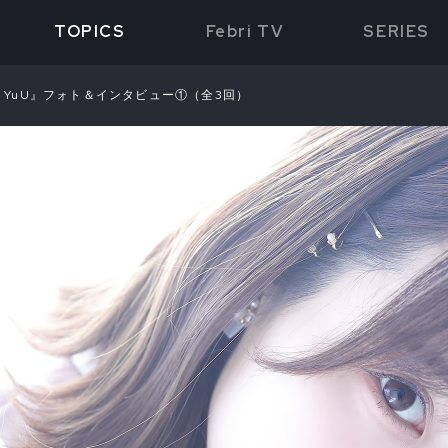
TOPICS
Febri TV
SERIES
(u)r YuU』フォト＆インタビュー①（全3回）