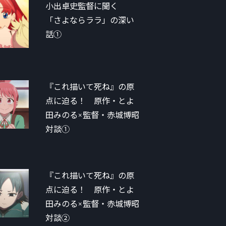
小出卓史監督に聞く
「さよならララ」の深い
話①
『これ描いて死ね』の原
点に迫る！ 原作・とよ
田みのる×監督・赤城博昭
対談①
『これ描いて死ね』の原
点に迫る！ 原作・とよ
田みのる×監督・赤城博昭
対談②