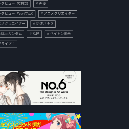
タビュー_TOPICS
声優
タビュー_FebriTALK
アニメクリエイター
ニメクリエイター
伊達さゆり
動戦士ガンダム
話題
ペイトン尚未
ブライブ！