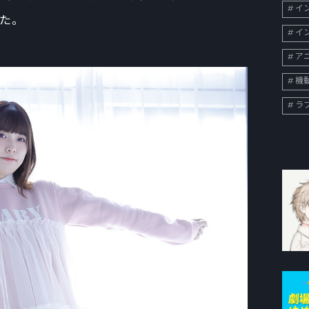
イン
た。
イン
ア
機
ラ