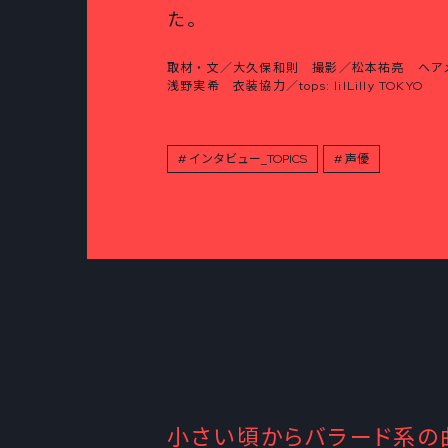
た。
取材・文／大久保和則 撮影／松本祐亮 ヘアメ
浅野実希 衣装協力／tops: lilLilly TOKYO
インタビュー_TOPICS
声優
小さい頃からバラード系の