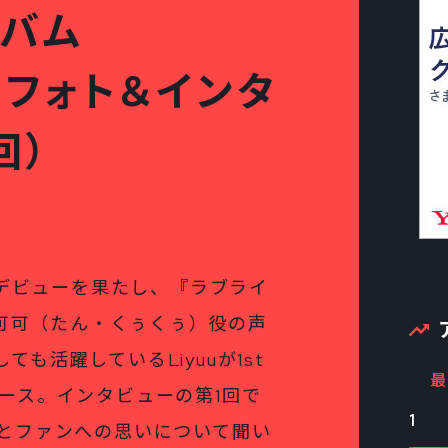
ルバム
uU』フォト＆インタ
回）
トデビューを果たし、『ラブライ
 可可（たん・くぅくぅ）役の声
しても活躍しているLiyuuが1st
最
リリース。インタビューの第1回で
1
とファンへの思いについて聞い