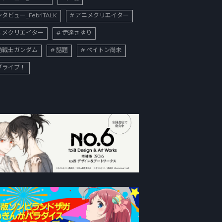
タビュー_FebriTALK
アニメクリエイター
ニメクリエイター
伊達さゆり
動戦士ガンダム
話題
ペイトン尚未
ブライブ！