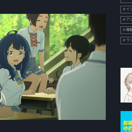
イン
ア
機
ラ