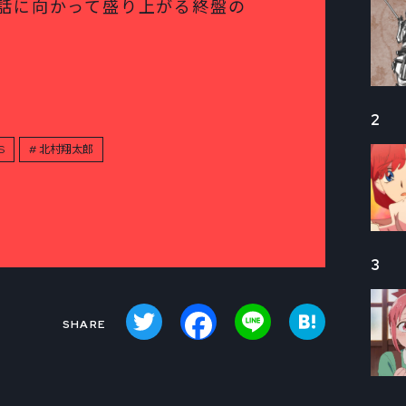
話に向かって盛り上がる終盤の
2
S
北村翔太郎
3
Twitter
Facebook
Line
Hatena