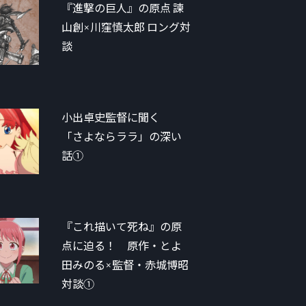
『進撃の巨人』の原点 諫
山創×川窪慎太郎 ロング対
談
小出卓史監督に聞く
「さよならララ」の深い
話①
『これ描いて死ね』の原
点に迫る！ 原作・とよ
田みのる×監督・赤城博昭
対談①