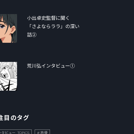
小出卓史監督に聞く
「さよならララ」の深い
話②
荒川弘インタビュー①
注目のタグ
タビュー_TOPICS
声優