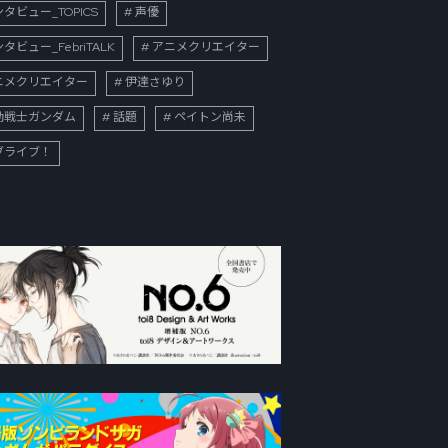
タビュー_TOPICS
声優
タビュー_FebriTALK
アニメクリエイター
ニメクリエイター
伊達さゆり
動戦士ガンダム
話題
ペイトン尚未
ブライブ！