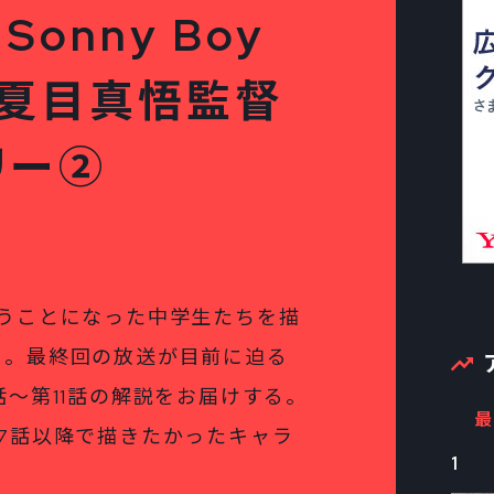
onny Boy
、夏目真悟監督
リー②
うことになった中学生たちを描
oy』。最終回の放送が目前に迫る
～第11話の解説をお届けする。
最
7話以降で描きたかったキャラ
1