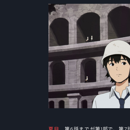
夏目
第6話までが第1部で、第7