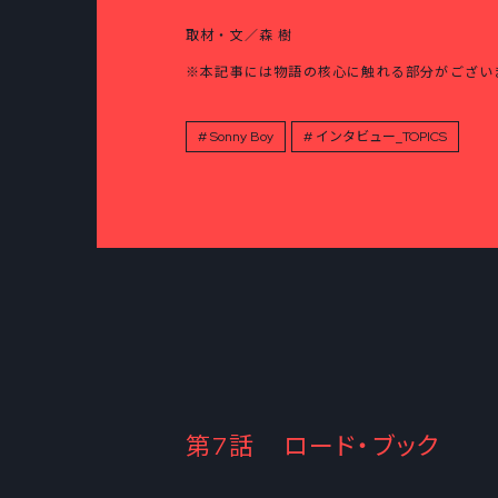
取材・文／森 樹
※本記事には物語の核心に触れる部分がござい
Sonny Boy
インタビュー_TOPICS
第7話 ロード・ブック