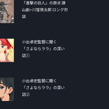
『進撃の巨人』の原点 諫
山創×川窪慎太郎 ロング対
談
小出卓史監督に聞く
「さよならララ」の深い
話①
小出卓史監督に聞く
「さよならララ」の深い
話②