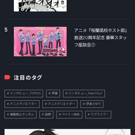
5
アニメ『桜蘭高校ホスト部』
放送20周年記念 豪華スタッ
フ座談会①
注目のタグ
インタビュー_TOPICS
声優
インタビュー_FebriTALK
アニメクリエイター
アニメクリエイター
伊達さゆり
機動戦士ガンダム
話題
ペイトン尚未
ラブライブ！