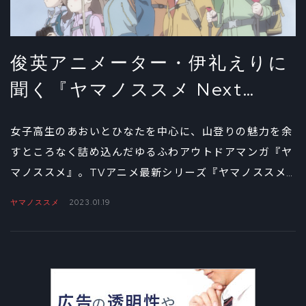
俊英アニメーター・伊礼えりに
聞く『ヤマノススメ Next
Summit』を通して得たもの①
女子高生のあおいとひなたを中心に、山登りの魅力を余
すところなく詰め込んだゆるふわアウトドアマンガ『ヤ
マノススメ』。TVアニメ最新シリーズ『ヤマノススメ
Next Summit（以下、Next Summit）』も大盛況のう
ヤマノススメ
2023.01.19
ちに放送を終えたところだが、ここでは前作から参加し
ている俊英アニメーター・伊礼えりにインタビュー。前
編ではOPアニメーションの制作舞台裏を尋ねた。