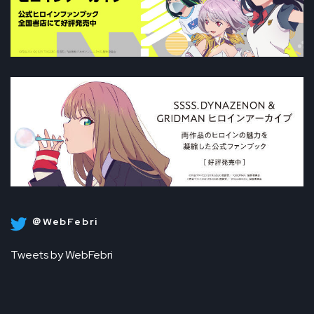
＠WebFebri
Tweets by WebFebri