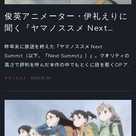
俊英アニメーター・伊礼えりに
聞く『ヤマノススメ Next
Summit』を通して得たもの②
昨年末に放送を終えた『ヤマノススメ Next
Summit（以下、『Next Summit』）』。クオリティの
高さで評判を呼んだ本作の中でもとくに目を惹くOPア
ニメーションの絵コンテ・演出を担当した伊礼えりへの
ヤマノススメ
2023.01.20
インタビュー。後編では、原画、演出として参加したエ
ピソードと、自身が目指すアニメーター、演出像につい
て語ってもらった。