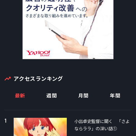
アクセスランキング
最新
週間
月間
年間
1
小出卓史監督に聞く 「さよ
ならララ」の深い話①