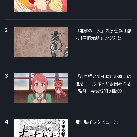
2
『進撃の巨人』の原点 諫山創
×川窪慎太郎 ロング対談
3
『これ描いて死ね』の原点に
迫る！ 原作・とよ田みのる
×監督・赤城博昭 対談①
4
荒川弘インタビュー①