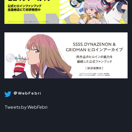
＠WebFebri
Tweets by WebFebri