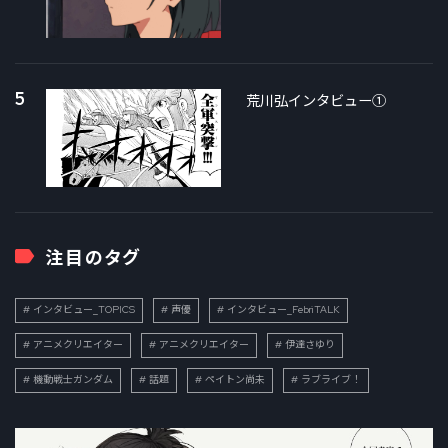
5
荒川弘インタビュー①
注目のタグ
インタビュー_TOPICS
声優
インタビュー_FebriTALK
アニメクリエイター
アニメクリエイター
伊達さゆり
機動戦士ガンダム
話題
ペイトン尚未
ラブライブ！