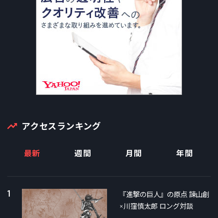
アクセスランキング
最新
週間
月間
年間
1
『進撃の巨人』の原点 諫山創
×川窪慎太郎 ロング対談