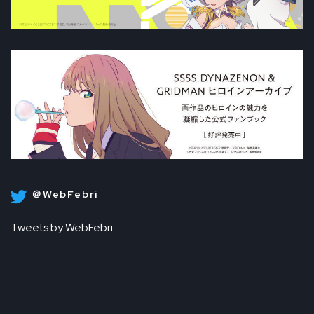
＠WebFebri
Tweets by WebFebri