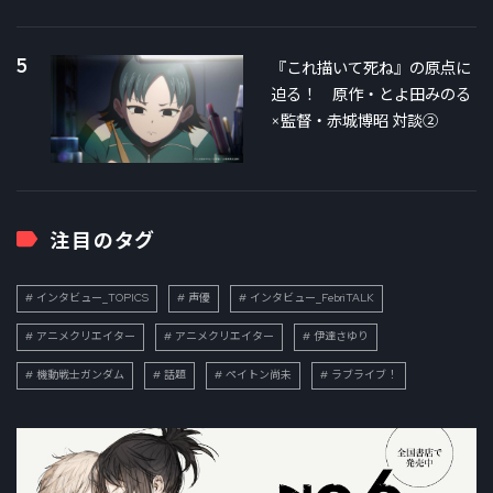
5
『これ描いて死ね』の原点に
迫る！ 原作・とよ田みのる
×監督・赤城博昭 対談②
注目のタグ
インタビュー_TOPICS
声優
インタビュー_FebriTALK
アニメクリエイター
アニメクリエイター
伊達さゆり
機動戦士ガンダム
話題
ペイトン尚未
ラブライブ！