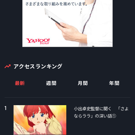
アクセスランキング
最新
週間
月間
年間
1
小出卓史監督に聞く 「さよ
ならララ」の深い話①