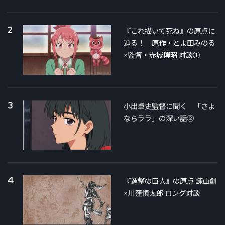
2
『これ描いて死ね』の原点に
迫る！ 原作・とよ田みのる
×監督・赤城博昭 対談①
3
小出卓史監督に聞く 「さよ
ならララ」の深い話②
4
『進撃の巨人』の原点 諫山創
×川窪慎太郎 ロング対談