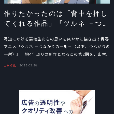
作りたかったのは「背中を押し
てくれる作品」『ツルネ －つな
がりの一射－』山村卓也監督イ
弓道にかける高校生たちの思いを爽やかに描き出す青春
ンタビュー①
アニメ『ツルネ －つながりの一射－（以下、つながりの
一射）』。約4年ぶりの新作となるこの第2期を、山村
卓也監督はどんな思いで手がけてきたのか。インタビュ
山村卓也
2023.03.28
ーの前編では「弓」を描くうえで大切にしていること
や、この作品ならではの魅力について、じっくりと話を
聞いた。