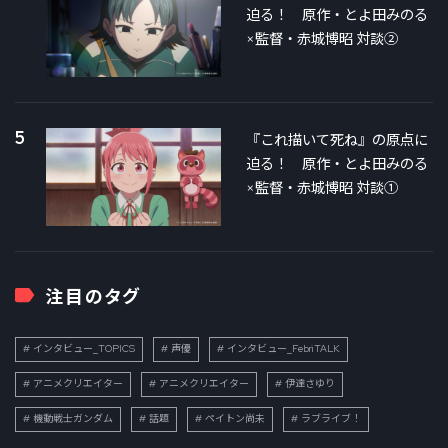
迫る！ 原作・とよ田みのる
×監督・赤城博昭 対談②
5
『これ描いて死ね』の原点に
迫る！ 原作・とよ田みのる
×監督・赤城博昭 対談①
注目のタグ
インタビュー_TOPICS
声優
インタビュー_FebriTALK
アニメクリエイター
アニメクリエイター
伊達さゆり
機動戦士ガンダム
話題
ペイトン尚未
ラブライブ！