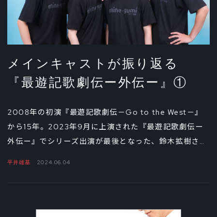
メインキャストが振り返る
『最遊記歌劇伝ー外伝ー』①
2008年の初演『最遊記歌劇伝－Go to the West－』
から15年。2023年9月に上演された『最遊記歌劇伝ー
外伝ー』でシリーズ出演が最後となった、鈴木拡樹さ
ん、椎名鯛造さん、平井雄基さん、藤原祐規さん。『外
平井雄基
2024.06.04
伝』では金蟬童子、悟空、捲簾大将、天蓬元帥を演じた
4人に千秋楽を迎えたあとの想いを聞きました。