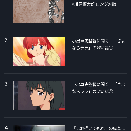
×川窪慎太郎 ロング対談
2
小出卓史監督に聞く 「さよ
ならララ」の深い話①
3
小出卓史監督に聞く 「さよ
ならララ」の深い話②
4
『これ描いて死ね』の原点に