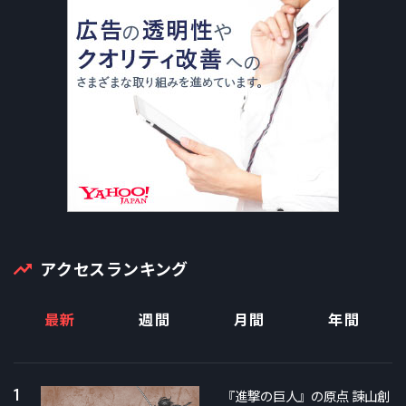
アクセスランキング
最新
週間
月間
年間
1
『進撃の巨人』の原点 諫山創