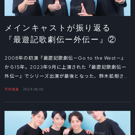
メインキャストが振り返る
『最遊記歌劇伝ー外伝ー』②
2008年の初演『最遊記歌劇伝－Go to the West－』
から15年。2023年9月に上演された『最遊記歌劇伝ー
外伝ー』でシリーズ出演が最後となった、鈴木拡樹さ
ん、椎名鯛造さん、平井雄基さん、藤原祐規さん。前編
平井雄基
2024.06.05
で『外伝』の上演が奇跡だと噛み締め、いかに己の役と
向き合ったかを語った4人。中編では舞台上でのいろい
ろな事件（？）を振り返ります。