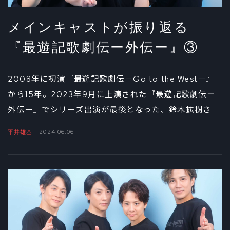
メインキャストが振り返る
『最遊記歌劇伝ー外伝ー』③
2008年に初演『最遊記歌劇伝－Go to the West－』
から15年。2023年9月に上演された『最遊記歌劇伝ー
外伝ー』でシリーズ出演が最後となった、鈴木拡樹さ
ん、椎名鯛造さん、平井雄基さん、藤原祐規さん。中編
平井雄基
2024.06.06
で舞台上での気づきと変化を振り返った4人。この座談
会の最後は互いへの想いとともに、椎名さんの提案で、
自分へのひと言も添えてくれました。