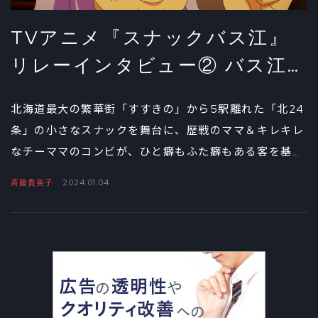
TVアニメ『スナックバス江』
リレーインタビュー② バス江
ママ役・斉藤貴美子
北海道最大の繁華街「すすきの」から5駅離れた「北24
条」の小さなスナックを舞台に、歴戦のママ＆キレキレ
なチーママのコンビが、ひと癖もふた癖もある客を基本
ふんわりと、ときに激しく、桃色の吐息で受け止め
斉藤貴美子
2024.01.04
る……。そんな『スナックバス江（以下、バス江）』の魅
力を支える大黒柱、バス江ママを演じる斉藤貴美子に、
作品に宿る「スナック」の精神をたっぷりと聞いた。