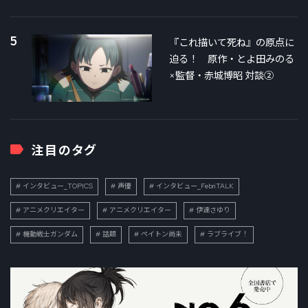
5
『これ描いて死ね』の原点に
迫る！ 原作・とよ田みのる
×監督・赤城博昭 対談②
注目のタグ
インタビュー_TOPICS
声優
インタビュー_FebriTALK
アニメクリエイター
アニメクリエイター
伊達さゆり
機動戦士ガンダム
話題
ペイトン尚未
ラブライブ！