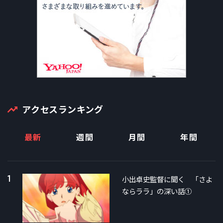
アクセスランキング
最新
週間
月間
年間
1
小出卓史監督に聞く 「さよ
ならララ」の深い話①