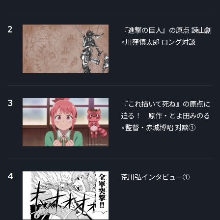
2
『進撃の巨人』の原点 諫山創
×川窪慎太郎 ロング対談
3
『これ描いて死ね』の原点に
迫る！ 原作・とよ田みのる
×監督・赤城博昭 対談①
4
荒川弘インタビュー①