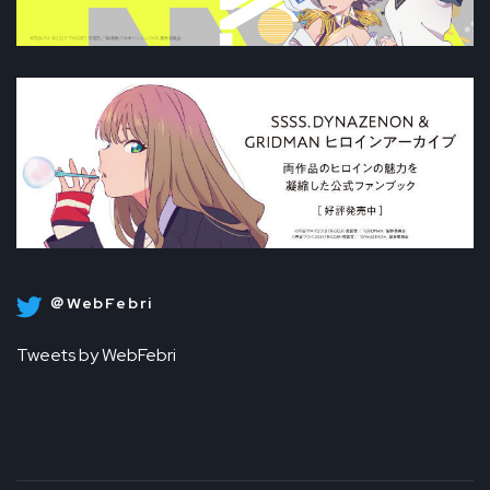
＠WebFebri
Tweets by WebFebri