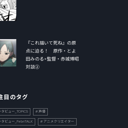
『これ描いて死ね』の原
点に迫る！ 原作・とよ
田みのる×監督・赤城博昭
対談②
注目のタグ
タビュー_TOPICS
声優
タビュー_FebriTALK
アニメクリエイター