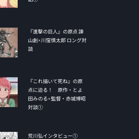
『進撃の巨人』の原点 諫
山創×川窪慎太郎 ロング対
談
『これ描いて死ね』の原
点に迫る！ 原作・とよ
田みのる×監督・赤城博昭
対談①
荒川弘インタビュー①