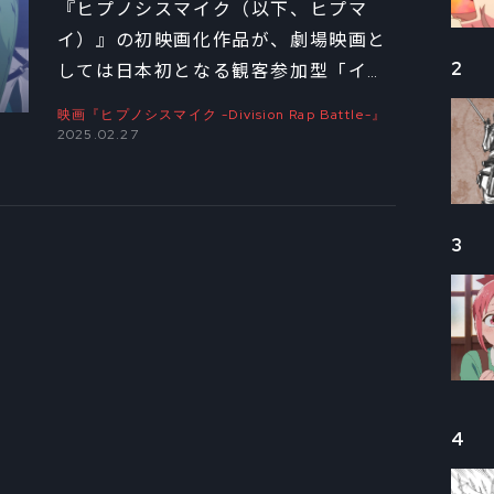
『ヒプノシスマイク（以下、ヒプマ
Battle-』のこだわり
イ）』の初映画化作品が、劇場映画と
2
しては日本初となる観客参加型「イン
ぬいたライブ演出①
タラクティブ映画」として公開され、
映画『ヒプノシスマイク -Division Rap Battle-』
話題を呼んでいる。劇場内での投票に
2025.02.27
よって展開が変わる斬新な映画が誕生
した経緯や音楽映画としてのこだわり
を、アニメーション制作を務めたポリ
3
ゴン・ピクチュアズのプロデューサ
ー・中岡亮に聞いた。
4