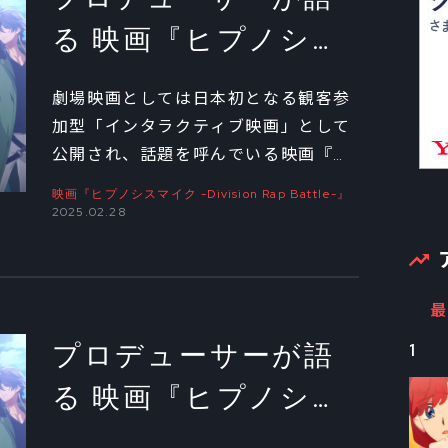
る 映画『ヒプノシス
マイク -Division Rap
劇場映画としては日本初となる観客参
Battle-』のこだわり
加型「インタラクティブ映画」として
公開され、話題を呼んでいる映画『ヒ
ぬいたライブ演出②
プノシスマイク -Division Rap
映画『ヒプノシスマイク -Division Rap Battle-』
Battle-』。アニメーション制作を務
2025.02.28
めたポリゴン・ピクチュアズのプロデ
ューサー・中岡亮へのインタビュー後
編では、個性的なキャラクターたちを
最
3DCGアニメーションで描くうえでの
プロデューサーが語
こだわりに迫った。
1
る 映画『ヒプノシス
マイク -Division Rap