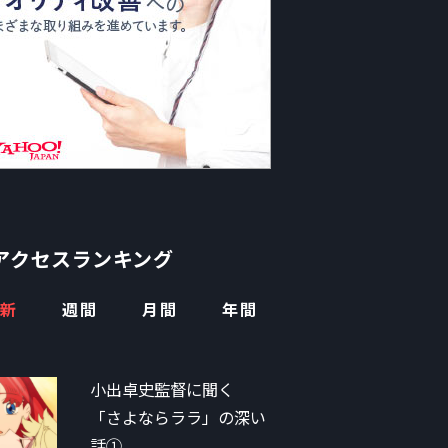
アクセスランキング
新
週間
月間
年間
小出卓史監督に聞く
「さよならララ」の深い
話①