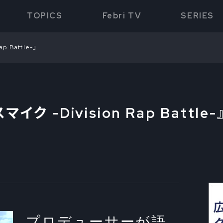
TOPICS
Febri TV
SERIES
p Battle-』
ク -Division Rap Battle-
プロデューサーが語