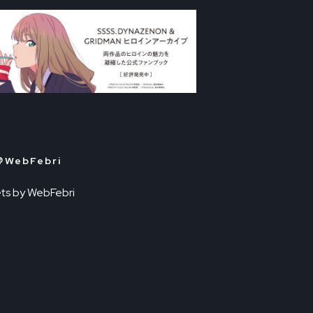
＠WebFebri
ts by WebFebri