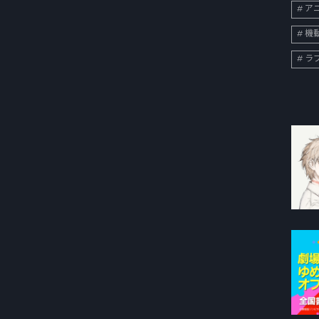
ア
機
ラ