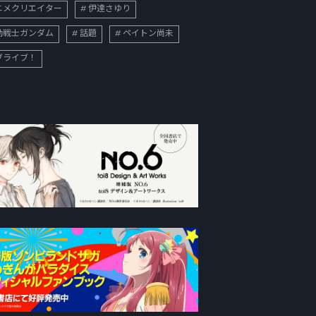
ニメクリエイター
伊達さゆり
動戦士ガンダム
話題
ペイトン尚未
ブライブ！