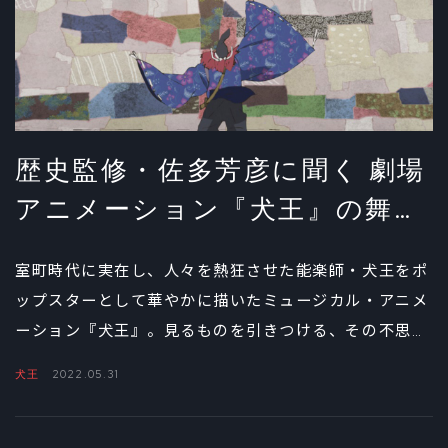
歴史監修・佐多芳彦に聞く 劇場
アニメーション『犬王』の舞台
裏①
室町時代に実在し、人々を熱狂させた能楽師・犬王をポ
ップスターとして華やかに描いたミュージカル・アニメ
ーション『犬王』。見るものを引きつける、その不思議
な引力の正体は何なのか――。舞台となった室町時代の空気
犬王
2022.05.31
を再現するため、アニメーターたちと真剣勝負を繰り広
げた歴史学者・佐多芳彦氏に、歴史監修の考え方や制作