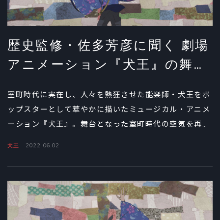
歴史監修・佐多芳彦に聞く 劇場
アニメーション『犬王』の舞台
裏②
室町時代に実在し、人々を熱狂させた能楽師・犬王をポ
ップスターとして華やかに描いたミュージカル・アニメ
ーション『犬王』。舞台となった室町時代の空気を再現
するため、アニメーターたちと真剣勝負を繰り広げた歴
犬王
2022.06.02
史学者・佐多芳彦氏のインタビュー後編では、犬王と友
魚（ともな）が生きた時代と、作品の魅力について深堀
りする。