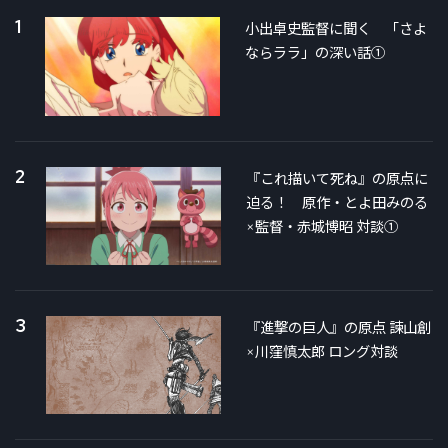
1
小出卓史監督に聞く 「さよ
ならララ」の深い話①
2
『これ描いて死ね』の原点に
迫る！ 原作・とよ田みのる
×監督・赤城博昭 対談①
3
『進撃の巨人』の原点 諫山創
×川窪慎太郎 ロング対談