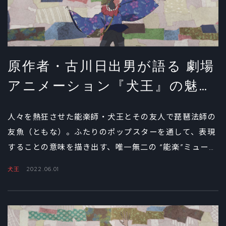
原作者・古川日出男が語る 劇場
アニメーション『犬王』の魅力
①
人々を熱狂させた能楽師・犬王とその友人で琵琶法師の
友魚（ともな）。ふたりのポップスターを通して、表現
することの意味を描き出す、唯一無二の “能楽”ミュージ
カル・アニメーション『犬王』。作家・古川日出男は、
犬王
2022.06.01
いかにしてこの眩（まばゆ）い物語を生み出したのか。
原作小説執筆までの経緯と、犬王と友魚というバディの
関係性についてひも解く。