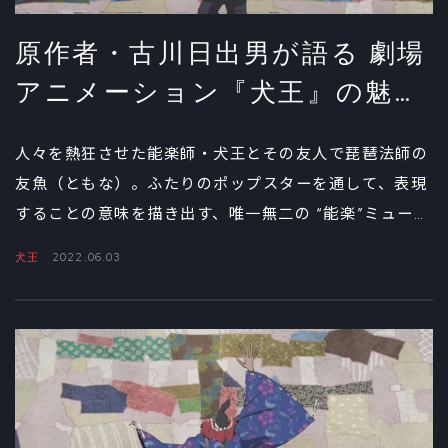
原作者・古川日出男が語る 劇場
アニメーション『犬王』の魅力
②
人々を熱狂させた能楽師・犬王とその友人で琵琶法師の
友魚（ともな）。ふたりのポップスターを通して、表現
することの意味を描き出す、唯一無二の “能楽”ミュージ
カル・アニメーション『犬王』。原作小説を手がけた作
犬王
2022.06.03
家・古川日出男へのインタビュー後編では、足利義満と
世阿弥の魅力、そして映画ならではの見どころについて
聞いた。