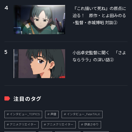
4
『これ描いて死ね』の原点に
迫る！ 原作・とよ田みのる
×監督・赤城博昭 対談②
5
小出卓史監督に聞く 「さよ
ならララ」の深い話②
注目のタグ
インタビュー_TOPICS
声優
インタビュー_FebriTALK
アニメクリエイター
アニメクリエイター
伊達さゆり