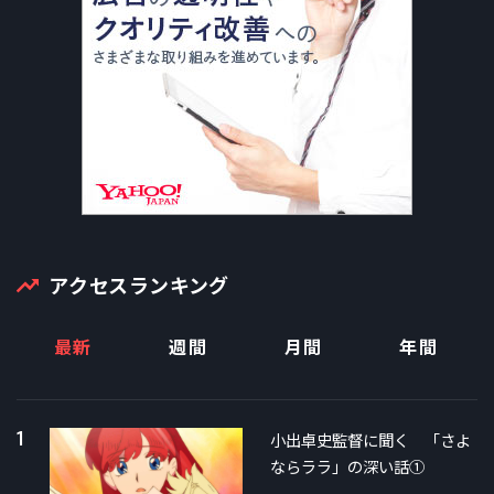
アクセスランキング
最新
週間
月間
年間
1
小出卓史監督に聞く 「さよ
ならララ」の深い話①