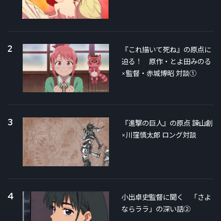
2
『これ描いて死ね』の原点に
迫る！ 原作・とよ田みのる
×監督・赤城博昭 対談①
3
『進撃の巨人』の原点 諫山創
×川窪慎太郎 ロング対談
4
小出卓史監督に聞く 「さよ
ならララ」の深い話②