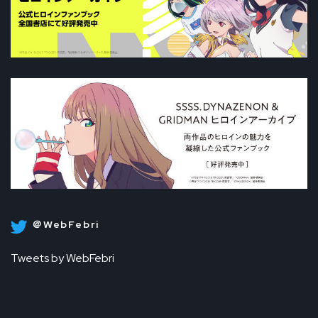
＠WebFebri
Tweets by WebFebri