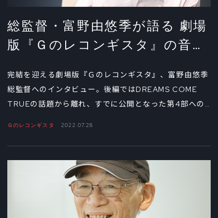
総監督・富野由悠季が語る 劇場
版『Ｇのレコンギスタ』の音楽
と画作り②
完結を迎える劇場版『Ｇのレコンギスタ』、富野由悠季
総監督へのインタビュー。後編ではDREAMS COME
TRUEの話題から離れ、すでに公開となった第4部への
手応えと、アニメーションの画作りについて。そして富
Ｇのレコンギスタ
2022.07.28
野監督自身の今後についても話を聞いた。