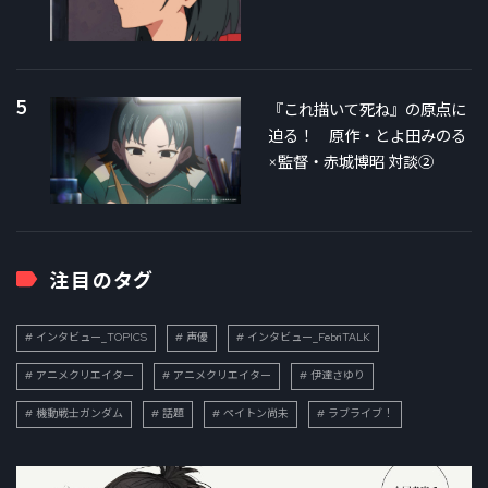
5
『これ描いて死ね』の原点に
迫る！ 原作・とよ田みのる
×監督・赤城博昭 対談②
注目のタグ
インタビュー_TOPICS
声優
インタビュー_FebriTALK
アニメクリエイター
アニメクリエイター
伊達さゆり
機動戦士ガンダム
話題
ペイトン尚未
ラブライブ！