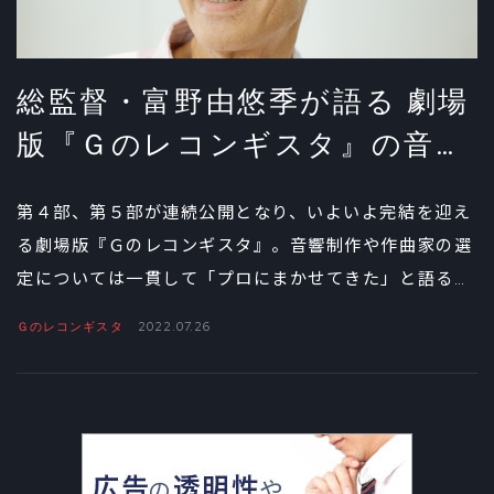
総監督・富野由悠季が語る 劇場
版『Ｇのレコンギスタ』の音楽
と画作り①
第４部、第５部が連続公開となり、いよいよ完結を迎え
る劇場版『Ｇのレコンギスタ』。音響制作や作曲家の選
定については一貫して「プロにまかせてきた」と語る富
野由悠季総監督だが、「唯一の例外だった」という
Ｇのレコンギスタ
2022.07.26
DREAMS COME TRUEとの作業と、劇場版のテーマソ
ングとしての「Ｇ」という楽曲について、インタビュー
で語ってもらった。