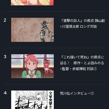
2
『進撃の巨人』の原点 諫山創
×川窪慎太郎 ロング対談
3
『これ描いて死ね』の原点に
迫る！ 原作・とよ田みのる
×監督・赤城博昭 対談①
4
荒川弘インタビュー①