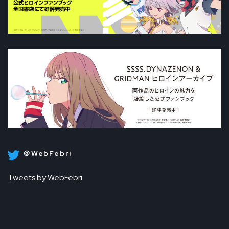
＠WebFebri
Tweets by WebFebri