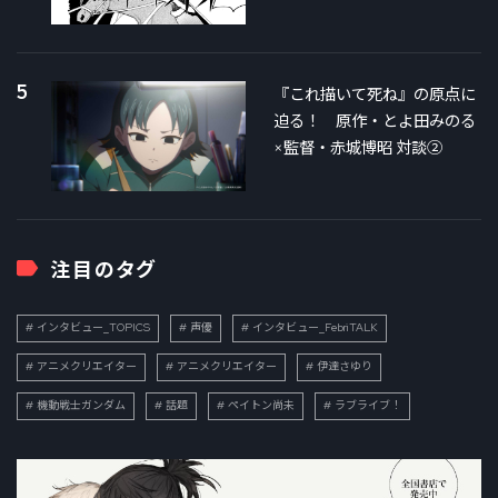
5
『これ描いて死ね』の原点に
迫る！ 原作・とよ田みのる
×監督・赤城博昭 対談②
注目のタグ
インタビュー_TOPICS
声優
インタビュー_FebriTALK
アニメクリエイター
アニメクリエイター
伊達さゆり
機動戦士ガンダム
話題
ペイトン尚未
ラブライブ！