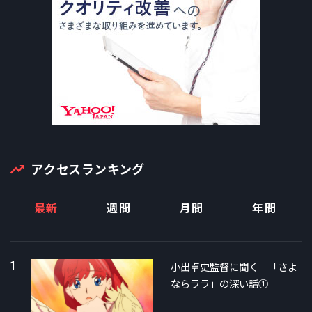
アクセスランキング
最新
週間
月間
年間
1
小出卓史監督に聞く 「さよ
ならララ」の深い話①