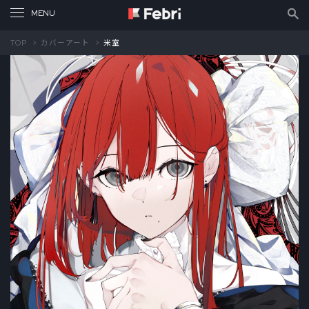
TOP
カバーアート
米室