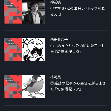
神前暁
①本格SFとの出会い 『トップをね
らえ！』
西田亜沙子
①いのまたむつみの絵に魅了され
た 『幻夢戦記レダ』
林明美
②雑誌の記事から妄想を膨らませ
た 『幻夢戦記レダ』