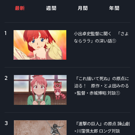
最新
週間
月間
年間
1
小出卓史監督に聞く 「さよ
ならララ」の深い話①
2
『これ描いて死ね』の原点に
迫る！ 原作・とよ田みのる
×監督・赤城博昭 対談①
3
『進撃の巨人』の原点 諫山創
×川窪慎太郎 ロング対談