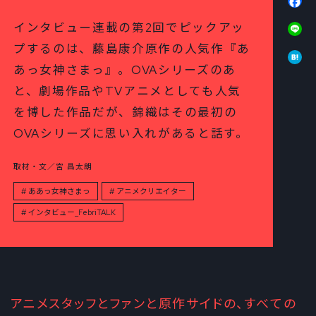
Li
インタビュー連載の第2回でピックアッ
プするのは、藤島康介原作の人気作『あ
Ha
あっ女神さまっ』。OVAシリーズのあ
と、劇場作品やTVアニメとしても人気
を博した作品だが、錦織はその最初の
OVAシリーズに思い入れがあると話す。
取材・文／宮 昌太朗
ああっ女神さまっ
アニメクリエイター
インタビュー_FebriTALK
アニメスタッフとファンと原作サイドの、すべての