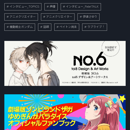
インタビュー_TOPICS
声優
インタビュー_FebriTALK
アニメクリエイター
アニメクリエイター
伊達さゆり
機動戦士ガンダム
話題
ペイトン尚未
ラブライブ！