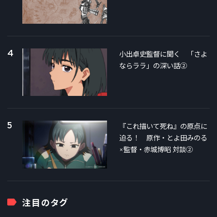
4
小出卓史監督に聞く 「さよ
ならララ」の深い話②
5
『これ描いて死ね』の原点に
迫る！ 原作・とよ田みのる
×監督・赤城博昭 対談②
注目のタグ