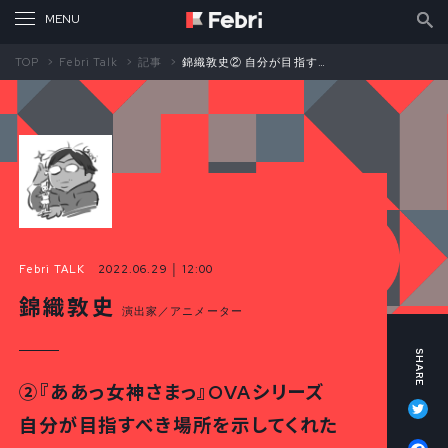
TOP
Febri Talk
記事
錦織敦史② 自分が目指すべき場所を示してくれた『ああっ女神さまっ』OVAシリーズ
Febri TALK
2022.06.29 │ 12:00
錦織敦史
演出家／アニメーター
②『ああっ女神さまっ』OVAシリーズ
Tw
自分が目指すべき場所を示してくれた
Fa