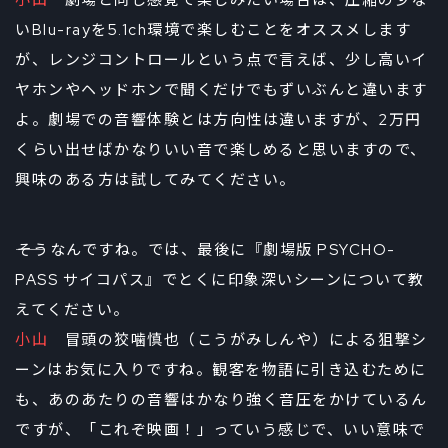
小山
劇場と同じ感覚で楽しみたい場合は、圧縮の少な
いBlu-rayを5.1ch環境で楽しむことをオススメします
が、レンジコントロールという点で言えば、少し高いイ
ヤホンやヘッドホンで聞くだけでもずいぶんと違います
よ。劇場での音響体験とは方向性は違いますが、2万円
くらい出せばかなりいい音で楽しめると思いますので、
興味のある方は試してみてください。
――そうなんですね。では、最後に『劇場版 PSYCHO-
PASS サイコパス』でとくに印象深いシーンについて教
えてください。
小山
冒頭の狡噛慎也（こうがみしんや）による狙撃シ
ーンはお気に入りですね。観客を物語に引き込むために
も、あのあたりの音響はかなり強く音圧をかけているん
ですが、「これぞ映画！」っていう感じで、いい意味で