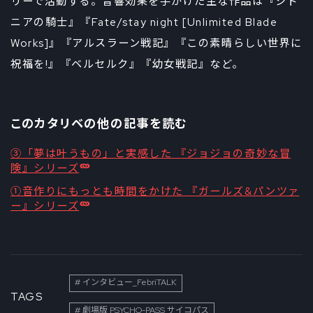
リーで活動する。音響効果を手がけた主な作品は『シド
ニアの騎士』『Fate/stay night [Unlimited Blade
Works]』『アルスラーン戦記』『この素晴らしい世界に
祝福を!』『ベルセルク』『幼女戦記』など。
このカタリベの他の記事を読む
③「夢は叶うもの」と実感した 『ジョジョの奇妙な冒
険』シリーズ
①音作りにもっとも時間をかけた 『ガールズ&パンツァ
ー』シリーズ
インタビュー_FebriTALK
TAGS
劇場版 PSYCHO-PASS サイコパス