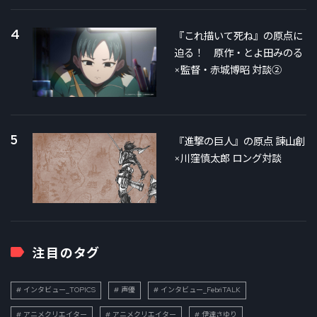
4
『これ描いて死ね』の原点に
迫る！ 原作・とよ田みのる
×監督・赤城博昭 対談②
5
『進撃の巨人』の原点 諫山創
×川窪慎太郎 ロング対談
注目のタグ
インタビュー_TOPICS
声優
インタビュー_FebriTALK
アニメクリエイター
アニメクリエイター
伊達さゆり