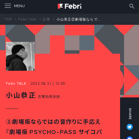
TOP
Febri Talk
記事
小山恭正②劇場版ならではの音作りに手応え『劇場版 PSYCHO-PASS サイコパス』
Febri TALK
2022.08.31 │ 12:00
小山恭正
音響効果技師
②劇場版ならではの音作りに手応え
Tw
『劇場版 PSYCHO-PASS サイコパ
Fa