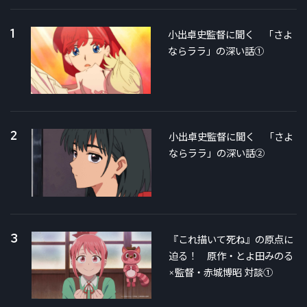
1
小出卓史監督に聞く 「さよ
ならララ」の深い話①
2
小出卓史監督に聞く 「さよ
ならララ」の深い話②
3
『これ描いて死ね』の原点に
迫る！ 原作・とよ田みのる
×監督・赤城博昭 対談①