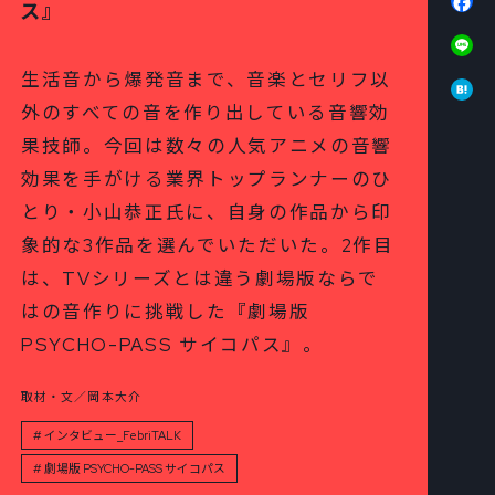
ス』
Li
Ha
生活音から爆発音まで、音楽とセリフ以
外のすべての音を作り出している音響効
果技師。今回は数々の人気アニメの音響
効果を手がける業界トップランナーのひ
とり・小山恭正氏に、自身の作品から印
象的な3作品を選んでいただいた。2作目
は、TVシリーズとは違う劇場版ならで
はの音作りに挑戦した『劇場版
PSYCHO-PASS サイコパス』。
取材・文／岡本大介
インタビュー_FebriTALK
劇場版 PSYCHO-PASS サイコパス