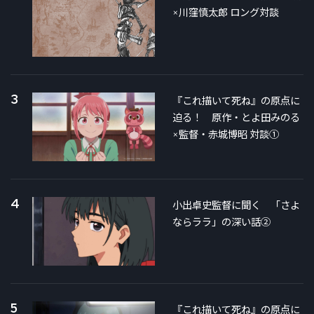
×川窪慎太郎 ロング対談
3
『これ描いて死ね』の原点に
迫る！ 原作・とよ田みのる
×監督・赤城博昭 対談①
4
小出卓史監督に聞く 「さよ
ならララ」の深い話②
5
『これ描いて死ね』の原点に