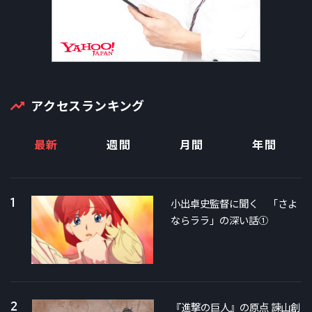
アクセスランキング
最新
週間
月間
年間
1
小出卓史監督に聞く 「さよ
ならララ」の深い話①
2
『進撃の巨人』の原点 諫山創