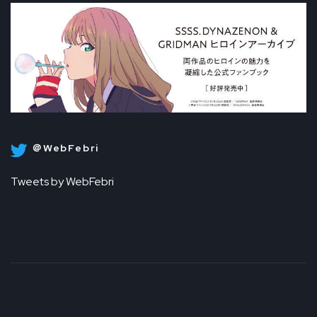
＠WebFebri
Tweets by WebFebri