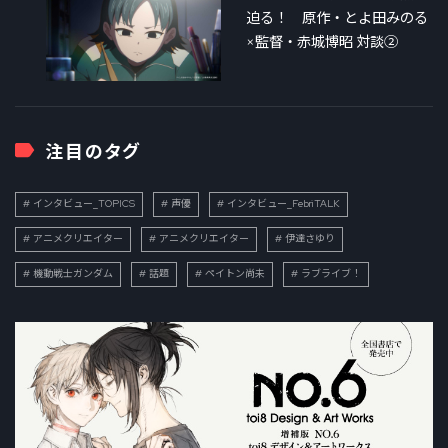
迫る！ 原作・とよ田みのる
×監督・赤城博昭 対談②
注目のタグ
インタビュー_TOPICS
声優
インタビュー_FebriTALK
アニメクリエイター
アニメクリエイター
伊達さゆり
機動戦士ガンダム
話題
ペイトン尚未
ラブライブ！