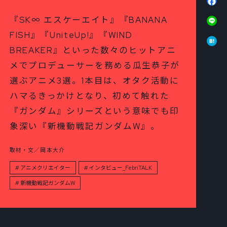
Li
『SK∞ エスケーエイト』『BANANA
FISH』『UniteUp!』『WIND
Ha
BREAKER』といった数々のヒットアニ
メでプロデューサーを務める瓜生恭子が
選ぶアニメ3選。1本目は、オタク活動に
ハマるきっかけとなり、初めて触れた
『ガンダム』シリーズという意味でも印
象深い『新機動戦記ガンダムW』。
取材・文／岡本大介
アニメクリエイター
インタビュー_FebriTALK
新機動戦記ガンダムW