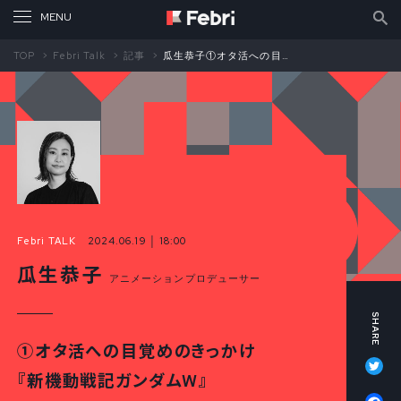
TOP
Febri Talk
記事
瓜生恭子①オタ活への目覚めのきっかけ 『新機動戦記ガンダムW』
Febri TALK
2024.06.19 │ 18:00
瓜生恭子
アニメーションプロデューサー
①オタ活への目覚めのきっかけ
Tw
『新機動戦記ガンダムW』
Fa