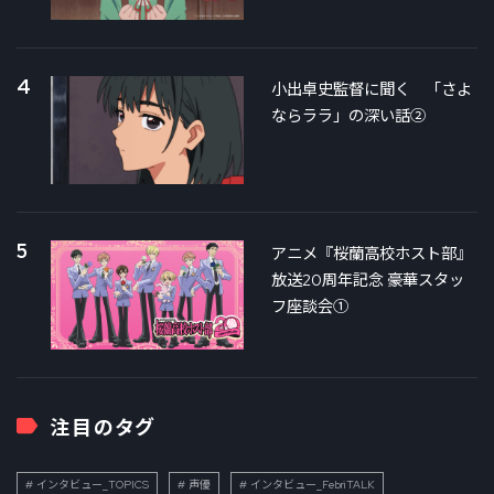
4
小出卓史監督に聞く 「さよ
ならララ」の深い話②
5
アニメ『桜蘭高校ホスト部』
放送20周年記念 豪華スタッ
フ座談会①
注目のタグ
インタビュー_TOPICS
声優
インタビュー_FebriTALK