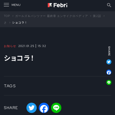
TOP
ガールズ＆パンツァー 最終章 エンサイクロペディア
第2話
さ
ショコラ！
お知らせ
2021.01.25
15:32
ショコラ！
T
F
L
TAGS
Twitter
Facebook
Line
SHARE