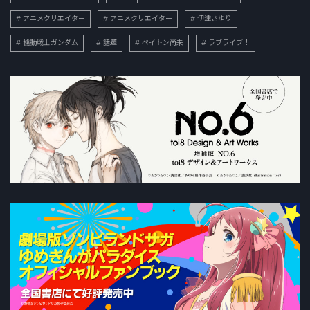
アニメクリエイター
アニメクリエイター
伊達さゆり
機動戦士ガンダム
話題
ペイトン尚未
ラブライブ！