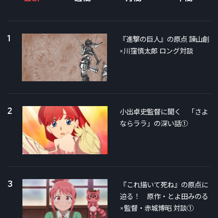
1
『進撃の巨人』の原点 諫山創
×川窪慎太郎 ロング対談
2
小出卓史監督に聞く 「さよ
ならララ」の深い話①
3
『これ描いて死ね』の原点に
迫る！ 原作・とよ田みのる
×監督・赤城博昭 対談①