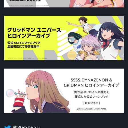
＠WebFebri