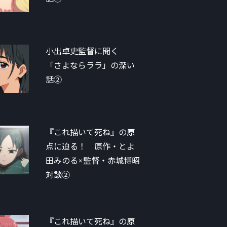
小出卓史監督に聞く
「さよならララ」の深い
話②
『これ描いて死ね』の原
点に迫る！ 原作・とよ
田みのる×監督・赤城博昭
対談②
『これ描いて死ね』の原