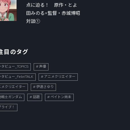
点に迫る！ 原作・とよ
田みのる×監督・赤城博昭
対談①
注目のタグ
タビュー_TOPICS
声優
タビュー_FebriTALK
アニメクリエイター
ニメクリエイター
伊達さゆり
動戦士ガンダム
話題
ペイトン尚未
ブライブ！