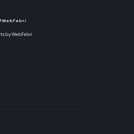
＠WebFebri
ts by WebFebri