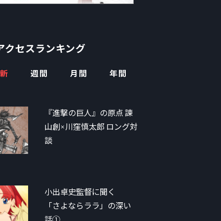
アクセスランキング
新
週間
月間
年間
『進撃の巨人』の原点 諫
山創×川窪慎太郎 ロング対
談
小出卓史監督に聞く
「さよならララ」の深い
話①