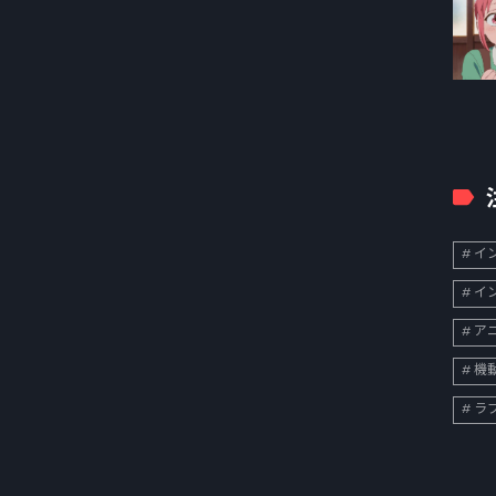
イン
イン
ア
機
ラ