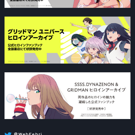
＠WebFebri