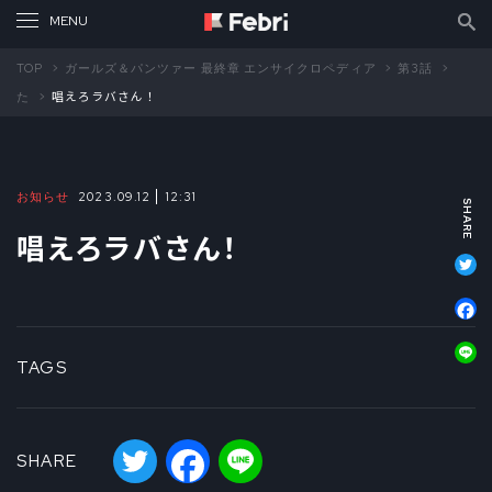
TOP
ガールズ＆パンツァー 最終章 エンサイクロペディア
第3話
た
唱えろラバさん！
お知らせ
2023.09.12
12:31
唱えろラバさん！
T
F
L
TAGS
Twitter
Facebook
Line
SHARE