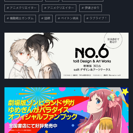
アニメクリエイター
アニメクリエイター
伊達さゆり
機動戦士ガンダム
話題
ペイトン尚未
ラブライブ！