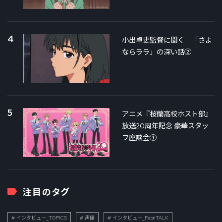
4
小出卓史監督に聞く 「さよ
ならララ」の深い話②
5
アニメ『桜蘭高校ホスト部』
放送20周年記念 豪華スタッ
フ座談会①
注目のタグ
インタビュー_TOPICS
声優
インタビュー_FebriTALK