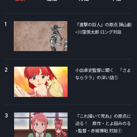
1
『進撃の巨人』の原点 諫山創
×川窪慎太郎 ロング対談
2
小出卓史監督に聞く 「さよ
ならララ」の深い話①
3
『これ描いて死ね』の原点に
迫る！ 原作・とよ田みのる
×監督・赤城博昭 対談①