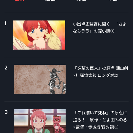
1
小出卓史監督に聞く 「さよ
ならララ」の深い話①
2
『進撃の巨人』の原点 諫山創
×川窪慎太郎 ロング対談
3
『これ描いて死ね』の原点に
迫る！ 原作・とよ田みのる
×監督・赤城博昭 対談①