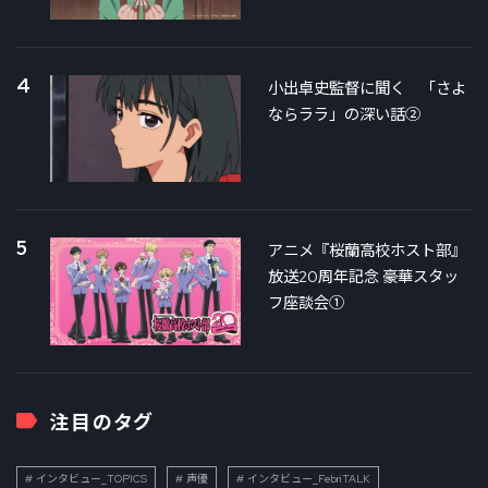
4
小出卓史監督に聞く 「さよ
ならララ」の深い話②
5
アニメ『桜蘭高校ホスト部』
放送20周年記念 豪華スタッ
フ座談会①
注目のタグ
インタビュー_TOPICS
声優
インタビュー_FebriTALK