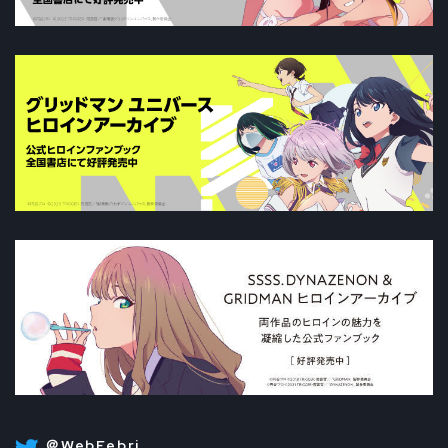
＠WebFebri