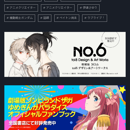
アニメクリエイター
アニメクリエイター
伊達さゆり
機動戦士ガンダム
話題
ペイトン尚未
ラブライブ！