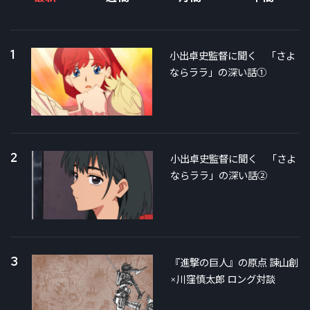
1
小出卓史監督に聞く 「さよ
ならララ」の深い話①
2
小出卓史監督に聞く 「さよ
ならララ」の深い話②
3
『進撃の巨人』の原点 諫山創
×川窪慎太郎 ロング対談