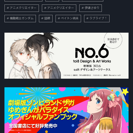
アニメクリエイター
アニメクリエイター
伊達さゆり
機動戦士ガンダム
話題
ペイトン尚未
ラブライブ！