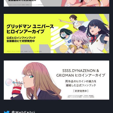
＠WebFebri