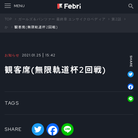
TOP
ガールズ＆パンツァー 最終章 エンサイクロペディア
第2話
か
観客席(無限軌道杯2回戦)
お知らせ
2021.01.25
15:42
観客席(無限軌道杯2回戦)
T
F
L
TAGS
Twitter
Facebook
Line
SHARE