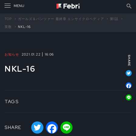
TOP
ガールズ＆パンツァー 最終章 エンサイクロペディア
第1話
英数
NKL-16
お知らせ
2021.01.22
16:06
NKL-16
T
F
L
TAGS
Twitter
Facebook
Line
SHARE