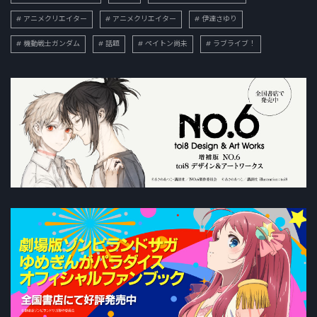
アニメクリエイター
アニメクリエイター
伊達さゆり
機動戦士ガンダム
話題
ペイトン尚未
ラブライブ！