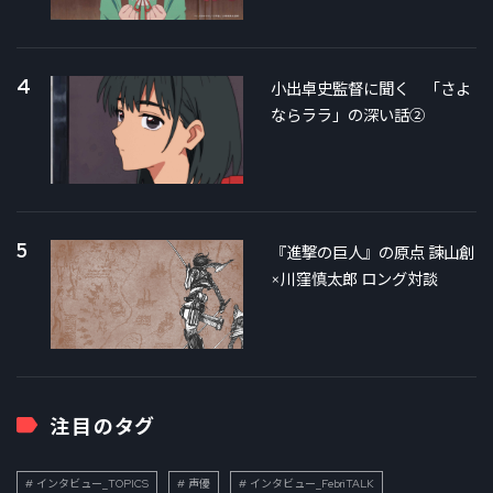
4
小出卓史監督に聞く 「さよ
ならララ」の深い話②
5
『進撃の巨人』の原点 諫山創
×川窪慎太郎 ロング対談
注目のタグ
インタビュー_TOPICS
声優
インタビュー_FebriTALK