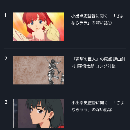
1
小出卓史監督に聞く 「さよ
ならララ」の深い話①
2
『進撃の巨人』の原点 諫山創
×川窪慎太郎 ロング対談
3
小出卓史監督に聞く 「さよ
ならララ」の深い話②