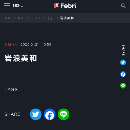
TOP
カタリベリスト
あ行
岩浪美和
お知らせ
2020.01.21
10:59
岩浪美和
T
F
L
TAGS
Twitter
Facebook
Line
SHARE