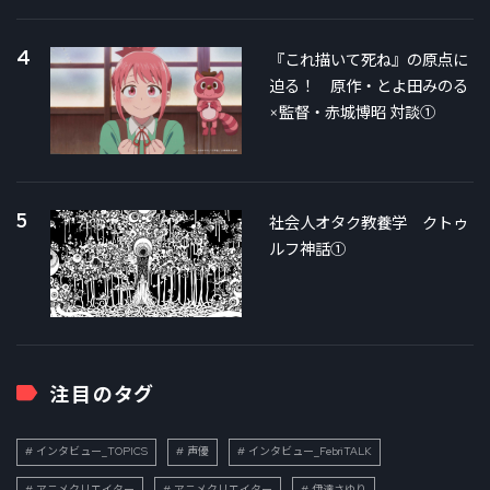
4
『これ描いて死ね』の原点に
迫る！ 原作・とよ田みのる
×監督・赤城博昭 対談①
5
社会人オタク教養学 クトゥ
ルフ神話①
注目のタグ
インタビュー_TOPICS
声優
インタビュー_FebriTALK
アニメクリエイター
アニメクリエイター
伊達さゆり