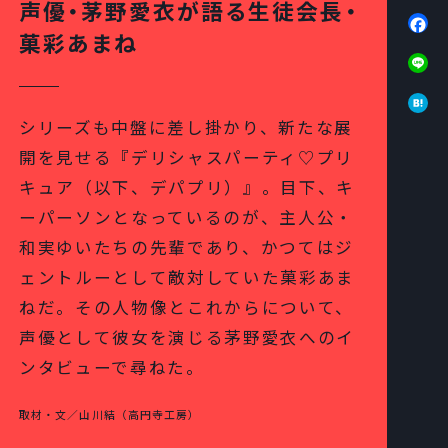
声優・茅野愛衣が語る生徒会長・
Fa
菓彩あまね
Li
Ha
シリーズも中盤に差し掛かり、新たな展
開を見せる『デリシャスパーティ♡プリ
キュア（以下、デパプリ）』。目下、キ
ーパーソンとなっているのが、主人公・
和実ゆいたちの先輩であり、かつてはジ
ェントルーとして敵対していた菓彩あま
ねだ。その人物像とこれからについて、
声優として彼女を演じる茅野愛衣へのイ
ンタビューで尋ねた。
取材・文／山川結（高円寺工房）