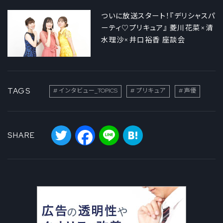
ついに放送スタート！『デリシャスパ
ーティ♡プリキュア』 菱川花菜×清
水理沙×井口裕香 座談会
TAGS
インタビュー_TOPICS
プリキュア
声優
Twitter
Facebook
Line
Hatena
SHARE