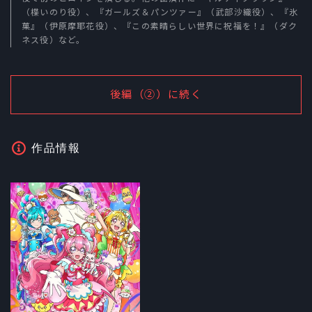
（楪いのり役）、『ガールズ＆パンツァー』（武部沙織役）、『氷
菓』（伊原摩耶花役）、『この素晴らしい世界に祝福を！』（ダク
ネス役）など。
後編（②）に続く
作品情報