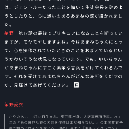
は、ジェントルーだったことを悔いて生徒会長を辞めよ
うとしたりと、心に迷いのあるあまねの姿が描かれまし
た。
茅野
第17話の最後でプリキュアになることを断ってい
ますが、モヤモヤしますよね。今はあまねちゃんにとっ
て、心を操作されていたときのことをおぼえているとい
うかわいそうな状況になっています。でも、ゆいちゃん
があまねちゃんにすごく素敵な言葉をかけてくれるんで
す。それを受けてあまねちゃんがどんな決断をくだすの
か、見届けてあげてください。
茅野愛衣
かやのあい 9月13日生まれ。東京都出身。大沢事務所所属。2011
年の『あの日見た花の名前を僕達はまだ知らない。』の本間芽衣子
役で初のヒロインを演じる。他の出演作に『ギルティクラウン』