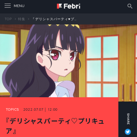
TOP
特集
『デリシャスパーティ♥プリキュア』 声優・茅野愛衣が語る生徒会長・菓彩あまね
TOPICS
2022.07.07 │ 12:00
『デリシャスパーティ♡プリキュ
Tw
ア』