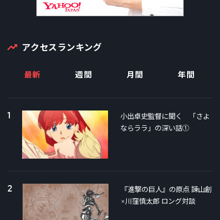
アクセスランキング
最新
週間
月間
年間
1
小出卓史監督に聞く 「さよ
ならララ」の深い話①
2
『進撃の巨人』の原点 諫山創
×川窪慎太郎 ロング対談