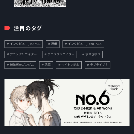
注目のタグ
インタビュー_TOPICS
声優
インタビュー_FebriTALK
アニメクリエイター
アニメクリエイター
伊達さゆり
機動戦士ガンダム
話題
ペイトン尚未
ラブライブ！