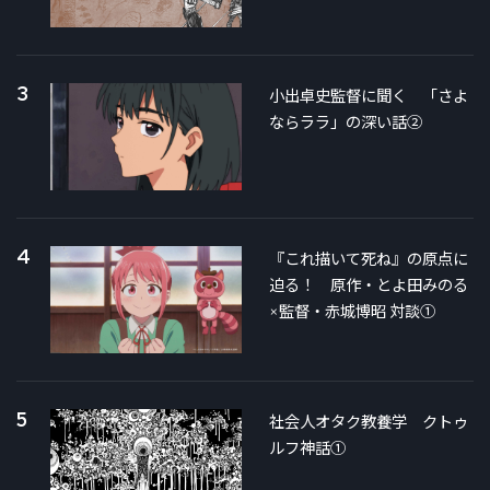
3
小出卓史監督に聞く 「さよ
ならララ」の深い話②
4
『これ描いて死ね』の原点に
迫る！ 原作・とよ田みのる
×監督・赤城博昭 対談①
5
社会人オタク教養学 クトゥ
ルフ神話①