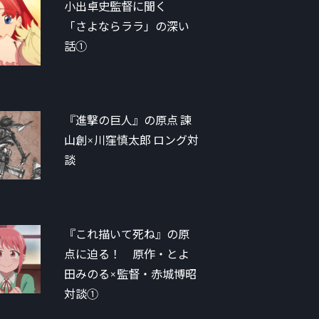
小出卓史監督に聞く
「さよならララ」の深い
話①
『進撃の巨人』の原点 諫
山創×川窪慎太郎 ロング対
談
『これ描いて死ね』の原
点に迫る！ 原作・とよ
田みのる×監督・赤城博昭
対談①