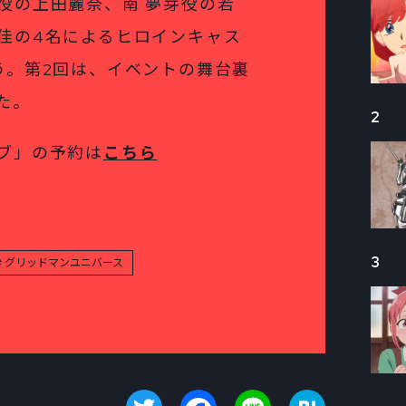
役の上田麗奈、南 夢芽役の若
佳の4名によるヒロインキャス
う。第2回は、イベントの舞台裏
た。
2
ブ」の予約は
こちら
3
グリッドマンユニバース
Twitter
Facebook
Line
Hatena