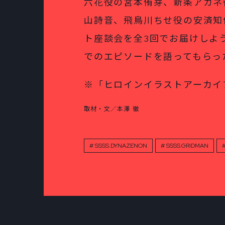
六花役の宮本侑芽、新条アカネ
山詩音、飛鳥川ちせ役の安済知
ト座談会を全3回でお届けしよ
でのエピソードを語ってもらっ
※「ヒロインイラストアーカイ
取材・文／本澤 徹
SSSS.DYNAZENON
SSSS.GRIDMAN