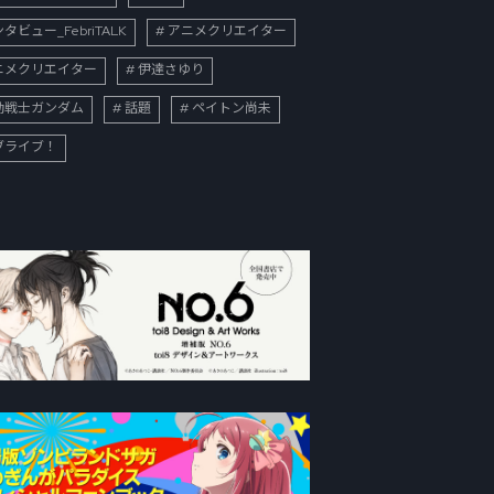
タビュー_FebriTALK
アニメクリエイター
ニメクリエイター
伊達さゆり
動戦士ガンダム
話題
ペイトン尚未
ブライブ！