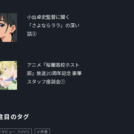
小出卓史監督に聞く
「さよならララ」の深い
話②
アニメ『桜蘭高校ホスト
部』放送20周年記念 豪華
スタッフ座談会①
注目のタグ
タビュー_TOPICS
声優