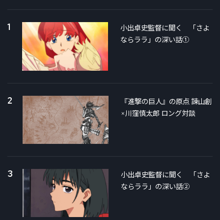
1
小出卓史監督に聞く 「さよ
ならララ」の深い話①
2
『進撃の巨人』の原点 諫山創
×川窪慎太郎 ロング対談
3
小出卓史監督に聞く 「さよ
ならララ」の深い話②