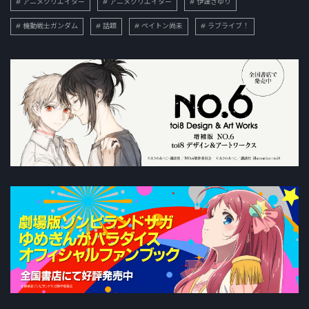
アニメクリエイター
アニメクリエイター
伊達さゆり
機動戦士ガンダム
話題
ペイトン尚未
ラブライブ！