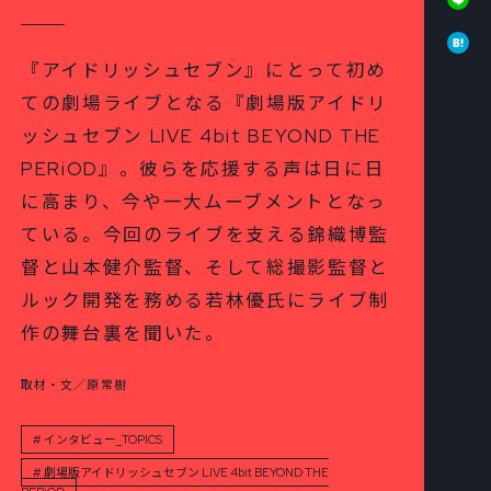
Ha
『アイドリッシュセブン』にとって初め
ての劇場ライブとなる『劇場版アイドリ
ッシュセブン LIVE 4bit BEYOND THE
PERiOD』。彼らを応援する声は日に日
に高まり、今や一大ムーブメントとなっ
ている。今回のライブを支える錦織博監
督と山本健介監督、そして総撮影監督と
ルック開発を務める若林優氏にライブ制
作の舞台裏を聞いた。
取材・文／原常樹
インタビュー_TOPICS
劇場版アイドリッシュセブン LIVE 4bit BEYOND THE