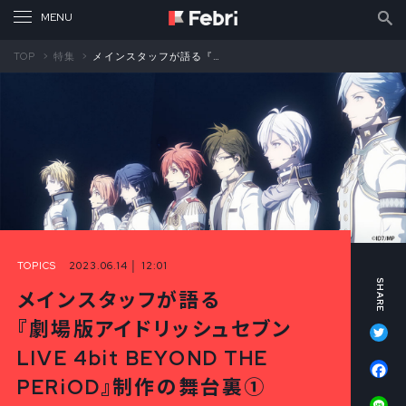
TOP
特集
メインスタッフが語る『劇場版アイドリッシュセブン LIVE 4bit BEYOND THE PERiOD』制作の舞台裏①
TOPICS
2023.06.14 │ 12:01
メインスタッフが語る
Tw
『劇場版アイドリッシュセブン
LIVE 4bit BEYOND THE
Fa
PERiOD』制作の舞台裏①
Li