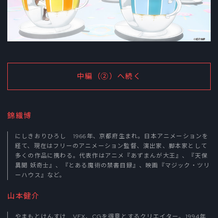
中編（②）へ続く
錦織博
にしきおりひろし 1966年、京都府生まれ。日本アニメーションを
経て、現在はフリーのアニメーション監督、演出家、脚本家として
多くの作品に携わる。代表作はアニメ『あずまんが大王』、『天保
異聞 妖奇士』、『とある魔術の禁書目録』、映画『マジック・ツリ
ーハウス』など。
山本健介
やまもとけんすけ VFX、CGを得意とするクリエイター。1994年