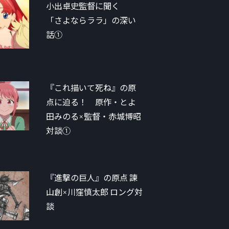
小出卓史監督に聞く
「さよならララ」の深い
話①
『これ描いて死ね』の原
点に迫る！ 原作・とよ
田みのる×監督・赤城博昭
対談①
『進撃の巨人』の原点 諫
山創×川窪慎太郎 ロング対
談