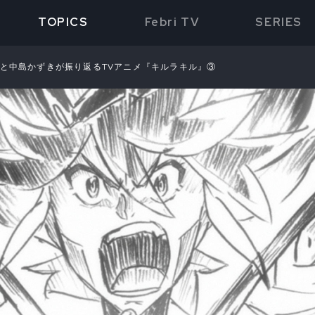
TOPICS
Febri TV
SERIES
之と中島かずきが振り返るTVアニメ『キルラキル』③