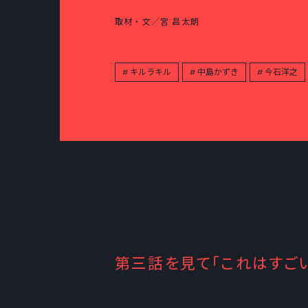
取材・文／宮 昌太朗
キルラキル
中島かずき
今石洋之
第三話を見て「これはすご