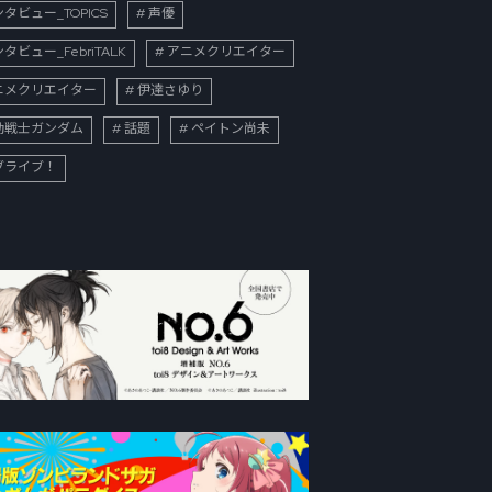
タビュー_TOPICS
声優
タビュー_FebriTALK
アニメクリエイター
ニメクリエイター
伊達さゆり
動戦士ガンダム
話題
ペイトン尚未
ブライブ！