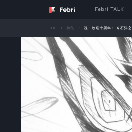
Febri TALK
TOP
特集
祝・放送十襲年！ 今石洋