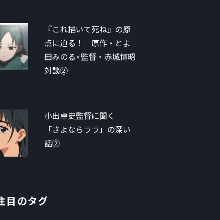
『これ描いて死ね』の原
点に迫る！ 原作・とよ
田みのる×監督・赤城博昭
対談②
小出卓史監督に聞く
「さよならララ」の深い
話②
注目のタグ