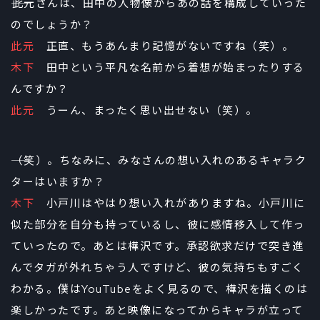
――此元さんは、田中の人物像からあの話を構成していった
のでしょうか？
此元
正直、もうあんまり記憶がないですね（笑）。
木下
田中という平凡な名前から着想が始まったりする
んですか？
此元
うーん、まったく思い出せない（笑）。
――（笑）。ちなみに、みなさんの想い入れのあるキャラク
ターはいますか？
木下
小戸川はやはり想い入れがありますね。小戸川に
似た部分を自分も持っているし、彼に感情移入して作っ
ていったので。あとは樺沢です。承認欲求だけで突き進
んでタガが外れちゃう人ですけど、彼の気持ちもすごく
わかる。僕はYouTubeをよく見るので、樺沢を描くのは
楽しかったです。あと映像になってからキャラが立って