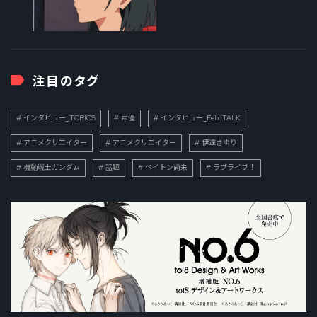
注目のタグ
インタビュー_TOPICS
声優
インタビュー_FebriTALK
アニメクリエイター
アニメクリエイター
伊達さゆり
機動戦士ガンダム
話題
ペイトン尚未
ラブライブ！