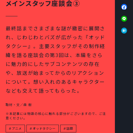
メインスタッフ座談会③
Fa
Li
Ha
最終話までさまざまな謎が緻密に展開さ
れ、じわじわとバズが広がった『オッド
タクシー』。主要スタッフがその制作経
緯を語る座談会の第3回は、本編をさら
に魅力的にしたサブコンテンツの存在
や、放送が始まってからのリアクション
について。想い入れのあるキャラクター
なども交えて語ってもらった。
取材・文／森 樹
※本記事には物語の核心に触れる部分がございますので、ご注
意ください。
アニメ
オッドタクシー
話題