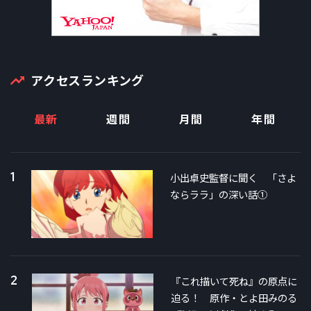
アクセスランキング
最新
週間
月間
年間
1
小出卓史監督に聞く 「さよ
ならララ」の深い話①
2
『これ描いて死ね』の原点に
迫る！ 原作・とよ田みのる