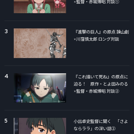
×監督・赤城博昭 対談①
3
『進撃の巨人』の原点 諫山創
×川窪慎太郎 ロング対談
4
『これ描いて死ね』の原点に
迫る！ 原作・とよ田みのる
×監督・赤城博昭 対談②
5
小出卓史監督に聞く 「さよ
ならララ」の深い話②