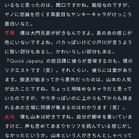
いるなと思ったのは、関口ですかね。脇役なのですが、
ヤノに忠誠を尽くす真面目なヤンキーキャラがけっこう
面白いなと。
平賀
僕は大門兄弟が好きなんですよ。弟のあの感じが
他にいないですよね。バカっぽいけど小戸川が言うよう
に鋭い部分もあるし、かわいらしい部分もある。
『Quick Japan』の前日譚に彼らが登場するのも、僕の
リクエストです（笑）。それくらい、彼らには愛があり
ます。放送が始まってから意外だったのは、山本の人気
が出たことですね。ちょっと地味めなキャラだと思って
いたのですが、やり手っぽいのに上からも下からも挟ま
れるあの立場に同情が集まるのはわかります（笑）。
此元
僕も山本は好きですね。自分が脚本を書いていま
すけど、声も含めてあまりセリフを読んでいる感じがし
なかったというか。山本という人がきちんとしゃべって