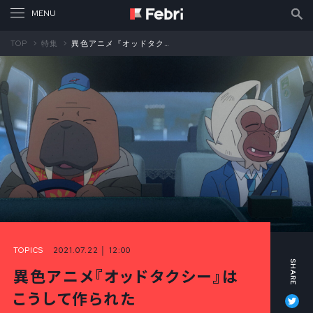
TOP
特集
異色アニメ『オッドタクシー』はこうして作られた メインスタッフ座談会③
TOPICS
2021.07.22 │ 12:00
異色アニメ『オッドタクシー』は
Tw
こうして作られた