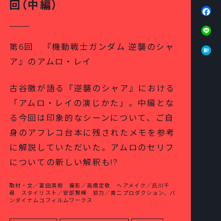
回（中編）
Fa
Li
Ha
第6回 『機動戦士ガンダム 逆襲のシャ
ア』のアムロ・レイ
古谷徹が語る『逆襲のシャア』における
「アムロ・レイの演じかた」。中編とな
る今回は印象的なシーンについて、ご自
身のアフレコ台本に残されたメモを参考
に解説していただいた。アムロのセリフ
についての新しい解釈も!?
取材・文／富田英樹 撮影／高橋定敬 ヘアメイク／氏川千
尋 スタイリスト／安部賢輝 協力／青二プロダクション、バ
ンダイナムコフィルムワークス