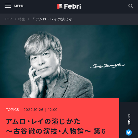
TOP
特集
「アムロ・レイの演じかた～古谷徹の演技・人物論～」第6回（中編）
TOPICS
2022.10.26 │ 12:00
アムロ・レイの演じかた
Tw
～古谷徹の演技・人物論～ 第6