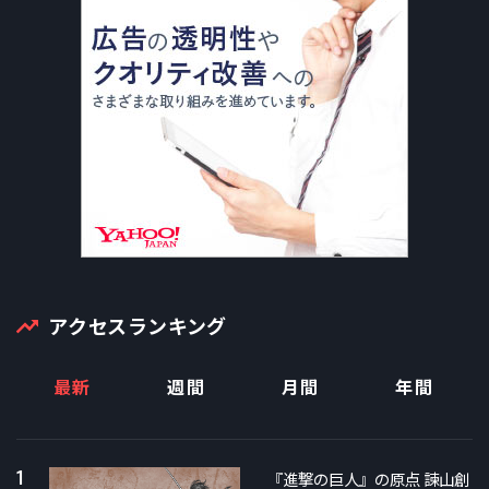
アクセスランキング
最新
週間
月間
年間
1
『進撃の巨人』の原点 諫山創