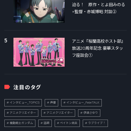
迫る！ 原作・とよ田みのる
×監督・赤城博昭 対談②
5
アニメ『桜蘭高校ホスト部』
放送20周年記念 豪華スタッ
フ座談会①
注目のタグ
インタビュー_TOPICS
声優
インタビュー_FebriTALK
アニメクリエイター
アニメクリエイター
伊達さゆり
機動戦士ガンダム
話題
ペイトン尚未
ラブライブ！