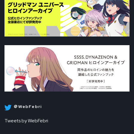
＠WebFebri
Tweets by WebFebri