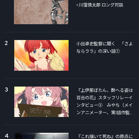
×川窪慎太郎 ロング対談
2
小出卓史監督に聞く 「さよ
ならララ」の深い話①
3
『上伊那ぼたん、酔へる姿は
百合の花』スタッフリレーイ
ンタビュー③ みやち（メイ
ンアニメーター、第1話作監）
×銀さん（第3話絵コンテ＆作
監）対談
4
『これ描いて死ね』の原点に