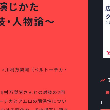
の演じかた
技・人物論～
）×川村万梨阿（ベルトーチカ・
川村万梨阿さんとの対談の2回
最
ーチカとアムロの関係性につい
1