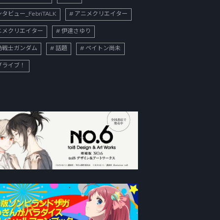
タビュー_FebriTALK
アニメクリエイター
ニメクリエイター
伊達さゆり
動戦士ガンダム
話題
ペイトン尚未
ブライブ！