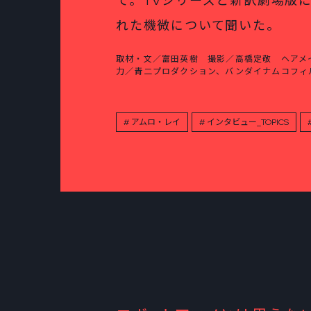
て。TVシリーズと新訳劇場版
れた機微について聞いた。
取材・文／富田英樹 撮影／高橋定敬 ヘアメ
力／青二プロダクション、バンダイナムコフィ
アムロ・レイ
インタビュー_TOPICS