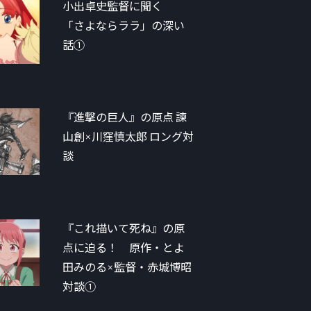
小出卓史監督に聞く
「さよならララ」の深い
話①
『進撃の巨人』の原点 諫
山創×川窪慎太郎 ロング対
談
『これ描いて死ね』の原
点に迫る！ 原作・とよ
田みのる×監督・赤城博昭
対談①