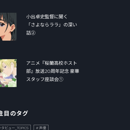
小出卓史監督に聞く
「さよならララ」の深い
話②
アニメ『桜蘭高校ホスト
部』放送20周年記念 豪華
スタッフ座談会①
注目のタグ
タビュー_TOPICS
声優