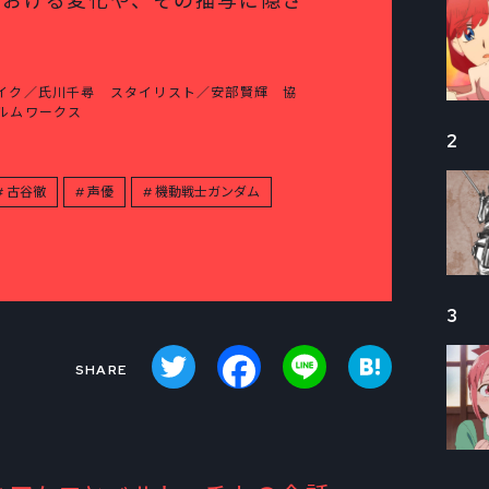
における変化や、その描写に隠さ
イク／氏川千尋 スタイリスト／安部賢輝 協
ルムワークス
2
古谷徹
声優
機動戦士ガンダム
3
Twitter
Facebook
Line
Hatena