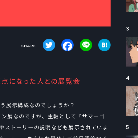
3
Twitter
Facebook
Line
Hatena
4
原点になった人との展覧会
いう展示構成なのでしょうか？
の対バン展なのですが、主軸として『サマーゴ
やストーリーの説明なども展示されていま
5