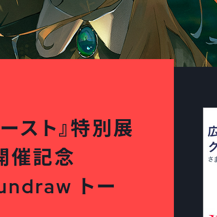
ースト』特別展
開催記念
loundraw トー