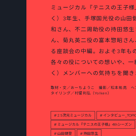
ミュージカル『テニスの王子様
く）3年生、手塚国光役の山田
和さん、不二周助役の持田悠生
ん、菊丸英二役の富本惣昭さん
る座談会の中編。およそ3年も
各々の役についての想いや、一
く）メンバーへの気持ちを聞き
取材・文／おーちようこ 撮影／松本祐亮 ヘ
タイリング／村留利弘（Yolken）
2.5次元ミュージカル
インタビュー_TOPI
ミュージカル『テニスの王子様』4thシーズン
山田健登
持田悠生