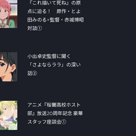
『これ描いて死ね』の原
点に迫る！ 原作・とよ
田みのる×監督・赤城博昭
対談①
小出卓史監督に聞く
「さよならララ」の深い
話②
アニメ『桜蘭高校ホスト
部』放送20周年記念 豪華
スタッフ座談会①