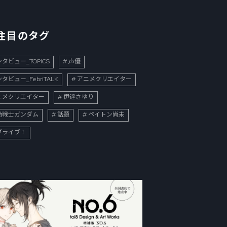
注目のタグ
タビュー_TOPICS
声優
タビュー_FebriTALK
アニメクリエイター
ニメクリエイター
伊達さゆり
動戦士ガンダム
話題
ペイトン尚未
ブライブ！