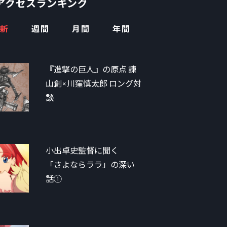
アクセスランキング
新
週間
月間
年間
『進撃の巨人』の原点 諫
山創×川窪慎太郎 ロング対
談
小出卓史監督に聞く
「さよならララ」の深い
話①