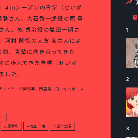
』4thシーズンの青学（せいが
最
健登さん、大石秀一郎役の原 貴
さん、乾 貞治役の塩田一期さ
1
、河村 隆役の大友 海さんによ
の間、真摯に向き合ってきた
緒に歩んできた青学（せいが
ました。
2
アメイク／相澤玲亜、岡里美、田中なつき ス
CS
原貴和
塩田一期
富本惣昭
3