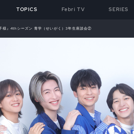
TOPICS
Febri TV
SERIES
様』4thシーズン 青学（せいがく）3年生座談会②