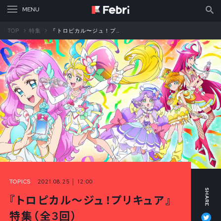
TOP
特集
『トロピカル〜ジュ！プリキュア』特集 シリーズ構成・横谷昌宏インタビュー
TOPICS
2021.08.25 │ 12:00
『トロピカル〜ジュ！プリキュア』
Tw
特集（全3回）