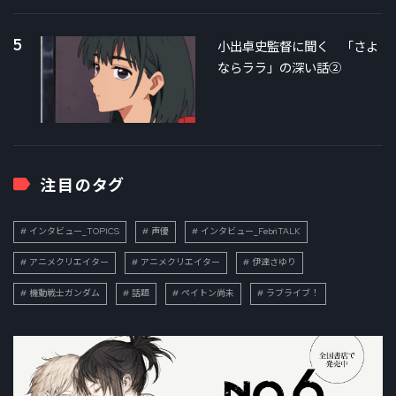
5
小出卓史監督に聞く 「さよ
ならララ」の深い話②
注目のタグ
インタビュー_TOPICS
声優
インタビュー_FebriTALK
アニメクリエイター
アニメクリエイター
伊達さゆり
機動戦士ガンダム
話題
ペイトン尚未
ラブライブ！