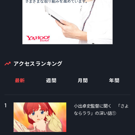
アクセスランキング
最新
週間
月間
年間
1
小出卓史監督に聞く 「さよ
ならララ」の深い話①