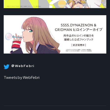
＠WebFebri
Tweets by WebFebri