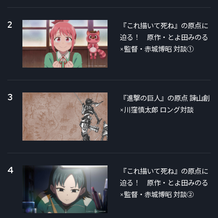
2
『これ描いて死ね』の原点に
迫る！ 原作・とよ田みのる
×監督・赤城博昭 対談①
3
『進撃の巨人』の原点 諫山創
×川窪慎太郎 ロング対談
4
『これ描いて死ね』の原点に
迫る！ 原作・とよ田みのる
×監督・赤城博昭 対談②