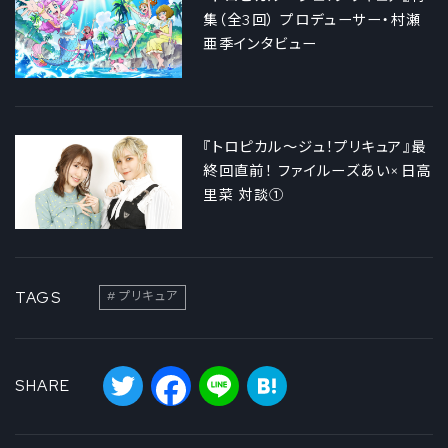
集（全3回） プロデューサー・村瀬
亜季インタビュー
『トロピカル～ジュ！プリキュア』最
終回直前！ ファイルーズあい×日高
里菜 対談①
TAGS
プリキュア
Twitter
Facebook
Line
Hatena
SHARE