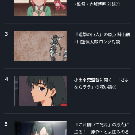
×監督・赤城博昭 対談①
3
『進撃の巨人』の原点 諫山創
×川窪慎太郎 ロング対談
4
小出卓史監督に聞く 「さよ
ならララ」の深い話②
5
『これ描いて死ね』の原点に
迫る！ 原作・とよ田みのる