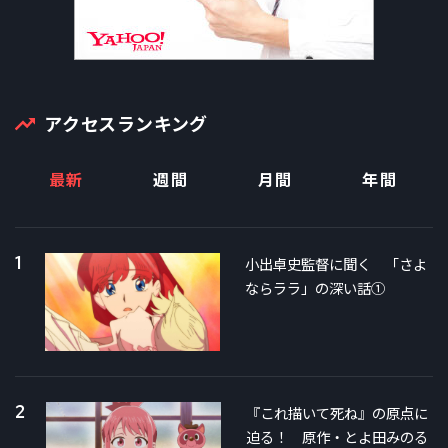
アクセスランキング
最新
週間
月間
年間
1
小出卓史監督に聞く 「さよ
ならララ」の深い話①
2
『これ描いて死ね』の原点に
迫る！ 原作・とよ田みのる