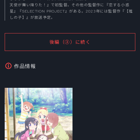
天使が舞い降りた！』で初監督。その他の監督作に『恋する小惑
星』『SELECTION PROJECT』がある。2023年には監督作『【推
しの子】』が放送予定。
後編（③）に続く
作品情報