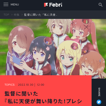
TOP
特集
監督に聞いた『私に天使が舞い降りた！プレシャス・フレンズ』ができるまで②
TOPICS
2022.10.30 │ 12:00
監督に聞いた
Tw
『私に天使が舞い降りた！プレシ