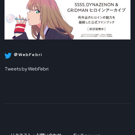
＠WebFebri
Tweets by WebFebri