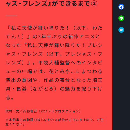
ャス・フレンズ』ができるまで②
Fa
Li
Ha
『私に天使が舞い降りた！（以下、わた
てん！）』の3年半ぶりの新作アニメと
なった『私に天使が舞い降りた！プレシ
ャス・フレンズ（以下、プレシャス・フ
レンズ）』。平牧大輔監督へのインタビ
ューの中編では、花とみやこにまつわる
演出の意図や、作品の舞台となった埼玉
県・長瀞（ながとろ）の魅力を掘り下げ
る。
取材・文／斉藤優己（パワフルプロダクション）
※本記事には物語の核心に触れる部分がございますので、ご注
意ください。