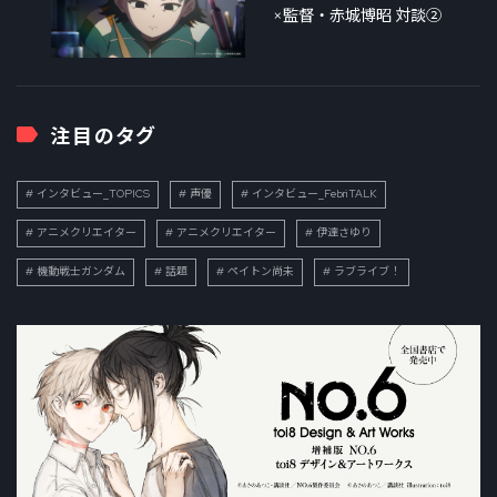
×監督・赤城博昭 対談②
注目のタグ
インタビュー_TOPICS
声優
インタビュー_FebriTALK
アニメクリエイター
アニメクリエイター
伊達さゆり
機動戦士ガンダム
話題
ペイトン尚未
ラブライブ！