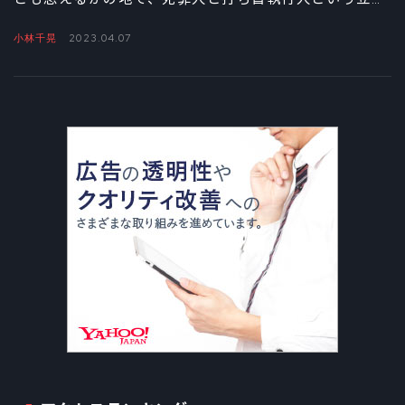
の異なる者たちがそれぞれの想いを胸に戦う姿が描かれ
小林千晃
2023.04.07
る。ここでは、主役である死罪人・画眉丸を演じる小林
千晃と打ち首執行人・山田浅ェ門佐切を演じる花守ゆみ
りにインタビュー。浮世離れしたキャラクターをどう演
じたかを語ってもらった。