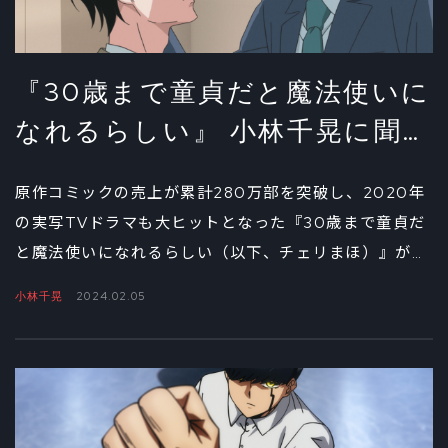
『30歳まで童貞だと魔法使いに
なれるらしい』 小林千晃に聞い
たアニメ版・安達の演じかた①
原作コミックの売上が累計280万部を突破し、2020年
の実写TVドラマも大ヒットとなった『30歳まで童貞だ
と魔法使いになれるらしい（以下、チェリまほ）』が待
望のTVアニメ化。主役の安達清を演じる小林千晃を直
小林千晃
2024.02.05
撃したインタビューの前編では、「触れた人間の心が読
める」という特殊設定だからこその苦労と楽しさについ
て聞いた。