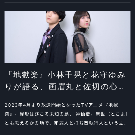
の小林千晃。魔法が当然のものとして使われる世界を、
鍛え抜かれた筋肉で駆け抜けるマッシュの魅力や演技に
ついて、さらには自身の「筋肉エピソード」まで語って
くれた。
『地獄楽』小林千晃と花守ゆみ
りが語る、画眉丸と佐切の心の
変化②
2023年4月より放送開始となったTVアニメ『地獄
楽』。異形はびこる未知の島、 神仙郷。常世（とこよ）
とも思えるかの地で、死罪人と打ち首執行人という立場
の異なる者たちがそれぞれの想いを胸に戦う姿が描かれ