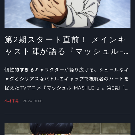
第2期スタート直前！ メインキ
ャスト陣が語る『マッシュル-
MASHLE-』の舞台裏（後編）
個性的すぎるキャラクターが繰り広げる、シュールなギ
ャグとシリアスなバトルのギャップで視聴者のハートを
捉えたTVアニメ『マッシュル-MASHLE-』。第2期「神
覚者候補選抜試験編」の放送を目前に控え、主人公のマ
小林千晃
2024.01.06
ッシュ役・小林千晃を筆頭に、フィン役・川島零士、ラ
ンス役・石川界人、ドット役・江口拓也、レモン役・上
田麗奈というメインキャスト5名が揃った座談会。後編
では、お互いに抱くリスペクトと、第2期に登場する新