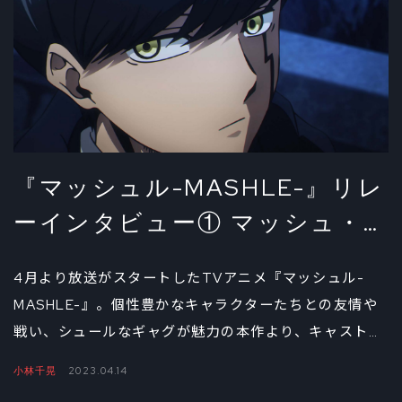
うメインキャラクターを演じるキャストが勢揃いした座
談会をお届けする。前編では、第1期を通じて感じた
『マッシュル-MASHLE-』の魅力と、互いの真の姿
（？）について聞いた。
『マッシュル-MASHLE-』リレ
ーインタビュー① マッシュ・
バーンデッド役・小林千晃
4月より放送がスタートしたTVアニメ『マッシュル-
MASHLE-』。個性豊かなキャラクターたちとの友情や
戦い、シュールなギャグが魅力の本作より、キャスト＆
スタッフのリレーインタビューをお届けする。第1回に
小林千晃
2023.04.14
登場するのは、主人公であるマッシュ・バーンデッド役