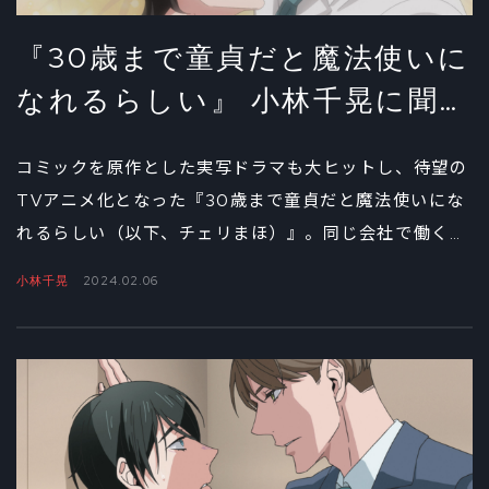
『30歳まで童貞だと魔法使いに
なれるらしい』 小林千晃に聞い
たアニメ版・安達の演じかた②
コミックを原作とした実写ドラマも大ヒットし、待望の
TVアニメ化となった『30歳まで童貞だと魔法使いにな
れるらしい（以下、チェリまほ）』。同じ会社で働くイ
ケメン同期の黒沢優一に愛される主人公・安達清を演じ
小林千晃
2024.02.06
る小林千晃のインタビュー後編では、お気に入りのシー
ンや今後の展開について聞いた。