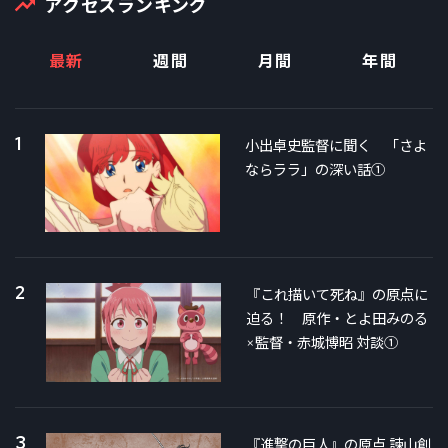
アクセスランキング
最新
週間
月間
年間
1
小出卓史監督に聞く 「さよ
ならララ」の深い話①
2
『これ描いて死ね』の原点に
迫る！ 原作・とよ田みのる
×監督・赤城博昭 対談①
3
『進撃の巨人』の原点 諫山創