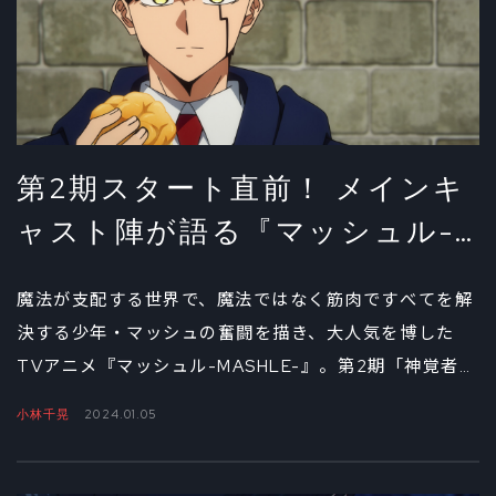
キャストの話題に花が咲いた。
第2期スタート直前！ メインキ
ャスト陣が語る『マッシュル-
MASHLE-』の舞台裏（前編）
魔法が支配する世界で、魔法ではなく筋肉ですべてを解
決する少年・マッシュの奮闘を描き、大人気を博した
TVアニメ『マッシュル-MASHLE-』。第2期「神覚者候
補選抜試験編」の放送開始が間近に迫った今回は、マッ
小林千晃
2024.01.05
シュ役・小林千晃、フィン役・川島零士、ランス役・石
川界人、ドット役・江口拓也、レモン役・上田麗奈とい