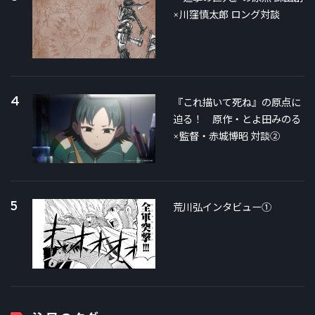
×川窪慎太郎 ロング対談
4
『これ描いて死ね』の原点に
迫る！ 原作・とよ田みのる
×監督・赤城博昭 対談②
5
荒川弘インタビュー①