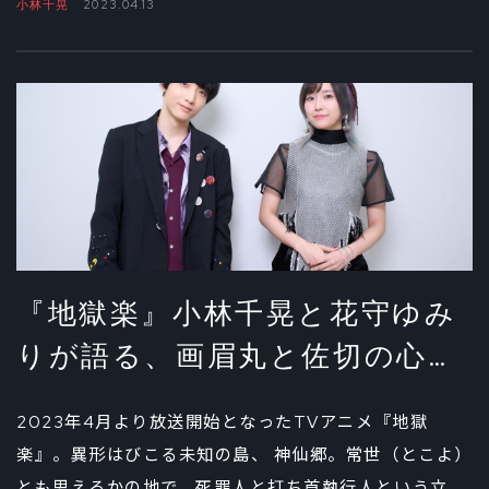
小林千晃
2023.04.13
る。インタビュー後編では、第二話で己の迷いの本質に
気づく佐切をどのように演じたのか、佐切役・花守ゆみ
りの話を中心に以降の展開についても話を聞いた。
『地獄楽』小林千晃と花守ゆみ
りが語る、画眉丸と佐切の心の
変化①
2023年4月より放送開始となったTVアニメ『地獄
楽』。異形はびこる未知の島、 神仙郷。常世（とこよ）
とも思えるかの地で、死罪人と打ち首執行人という立場