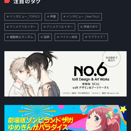
注目のタグ
インタビュー_TOPICS
声優
インタビュー_FebriTALK
アニメクリエイター
アニメクリエイター
伊達さゆり
機動戦士ガンダム
話題
ペイトン尚未
ラブライブ！