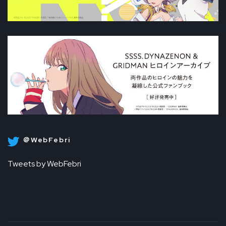
＠WebFebri
Tweets by WebFebri