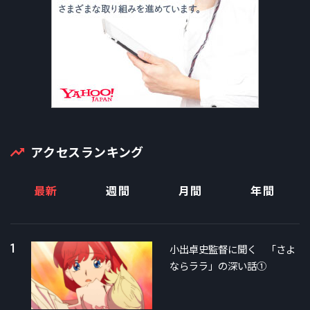
アクセスランキング
最新
週間
月間
年間
1
小出卓史監督に聞く 「さよ
ならララ」の深い話①