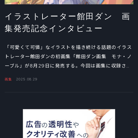
イラストレーター館田ダン 画
集発売記念インタビュー
「可愛くて可憐」なイラストを描き続ける話題のイラス
トレーター館田ダンの初画集「館田ダン画集 モナ・ノ
ーブル」が8月29日に発売する。今回は画集に収録され
ているロングインタビューの一部を公開。代表作『お嬢
画集
2025.08.29
様やめたい』をはじめ、さまざまなジャンルの商業イラ
ストを発表し続ける館田ダンの幼少期のエピソード、学
生時代の思い出、イラストとの向き合い方を語ってもら
った。