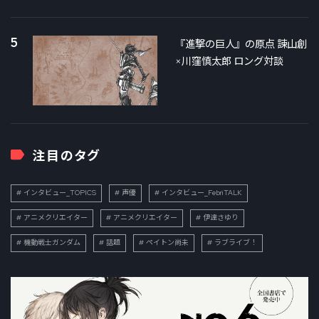
5
『進撃の巨人』の原点 諫山創
×川窪慎太郎 ロング対談
注目のタグ
インタビュー_TOPICS
声優
インタビュー_FebriTALK
アニメクリエイター
アニメクリエイター
伊達さゆり
機動戦士ガンダム
話題
ペイトン尚未
ラブライブ！