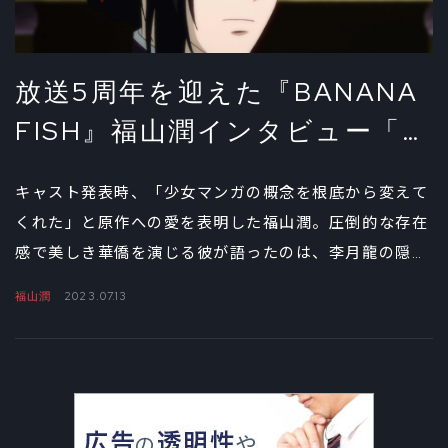
放送5周年を迎えた『BANANA
FISH』福山潤インタビュー「李
月朧から見たアッシュという
キャスト発表時、「少女マンガの概念を根底から変えて
光」①
くれた」と原作への愛を表明した福山潤。圧倒的な存在
感で美しき華僑を演じる彼が語ったのは、李月龍の隠さ
れた思いとアニメへの希望だった。
福山潤
2023.07.13