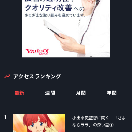
アクセスランキング
最新
週間
月間
年間
1
小出卓史監督に聞く 「さよ
ならララ」の深い話①