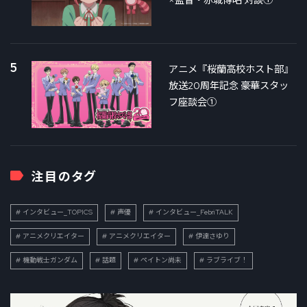
5
アニメ『桜蘭高校ホスト部』
放送20周年記念 豪華スタッ
フ座談会①
注目のタグ
インタビュー_TOPICS
声優
インタビュー_FebriTALK
アニメクリエイター
アニメクリエイター
伊達さゆり
機動戦士ガンダム
話題
ペイトン尚未
ラブライブ！