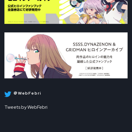
＠WebFebri
Tweets by WebFebri