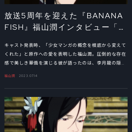
放送5周年を迎えた『BANANA
FISH』福山潤インタビュー「李
月朧から見たアッシュという
キャスト発表時、「少女マンガの概念を根底から変えて
光」②
くれた」と原作への愛を表明した福山潤。圧倒的な存在
感で美しき華僑を演じる彼が語ったのは、李月龍の隠さ
れた思いとアニメへの希望だった。インタビュー後編で
福山潤
2023.07.14
はその思いをさらに深堀りした。