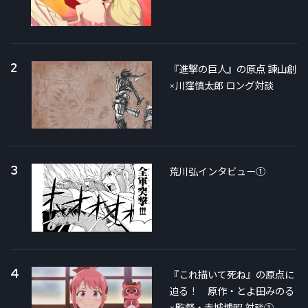
2
『進撃の巨人』の原点 諫山創
×川窪慎太郎 ロング対談
3
荒川弘インタビュー①
4
『これ描いて死ね』の原点に
迫る！ 原作・とよ田みのる
×監督・赤城博昭 対談①