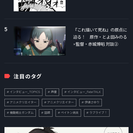
5
『これ描いて死ね』の原点に
迫る！ 原作・とよ田みのる
×監督・赤城博昭 対談②
注目のタグ
インタビュー_TOPICS
声優
インタビュー_FebriTALK
アニメクリエイター
アニメクリエイター
伊達さゆり
機動戦士ガンダム
話題
ペイトン尚未
ラブライブ！