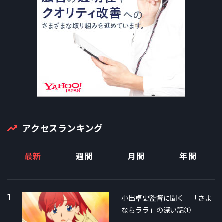
アクセスランキング
最新
週間
月間
年間
1
小出卓史監督に聞く 「さよ
ならララ」の深い話①