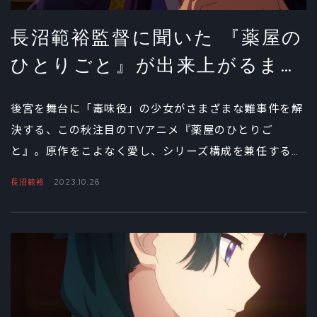
長沼範裕監督に聞いた 『薬屋の
ひとりごと』が出来上がるまで
②
後宮を舞台に「毒味役」の少女がさまざまな難事件を解
決する、この秋注目のTVアニメ『薬屋のひとりご
と』。原作をこよなく愛し、シリーズ構成を兼任する長
沼範裕監督のインタビュー後編は、こだわりの色彩や音
長沼範裕
2023.10.26
の制作秘話。作品に込められた熱い思いとともに、謎解
きエンターテインメントの美しい世界観を読み解こう。