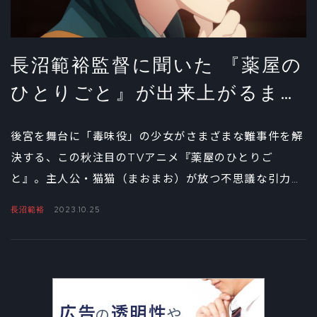
長沼範裕監督に聞いた 『薬屋の
ひとりごと』が出来上がるまで
①
後宮を舞台に「毒味役」の少女がさまざまな難事件を解
決する、この秋注目のTVアニメ『薬屋のひとりご
と』。主人公・猫猫（まおまお）が放つ不思議な引力
は、美しき宦官（かんがん）・壬氏（じんし）にどんな
長沼範裕
2023.10.25
影響を与えていくのだろう。原作をこよなく愛し、シリ
ーズ構成を兼任する長沼範裕監督に、謎解きエンターテ
インメントの要となるコンビの魅力を聞いた。