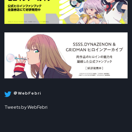
＠WebFebri
Tweets by WebFebri