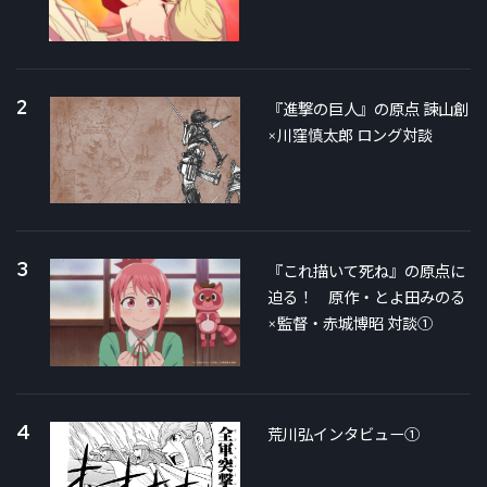
2
『進撃の巨人』の原点 諫山創
×川窪慎太郎 ロング対談
3
『これ描いて死ね』の原点に
迫る！ 原作・とよ田みのる
×監督・赤城博昭 対談①
4
荒川弘インタビュー①