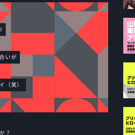
の
合いが
イ（笑）
すか？