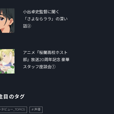
小出卓史監督に聞く
「さよならララ」の深い
話②
アニメ『桜蘭高校ホスト
部』放送20周年記念 豪華
スタッフ座談会①
注目のタグ
タビュー_TOPICS
声優