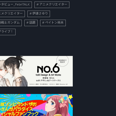
タビュー_FebriTALK
アニメクリエイター
ニメクリエイター
伊達さゆり
動戦士ガンダム
話題
ペイトン尚未
ブライブ！