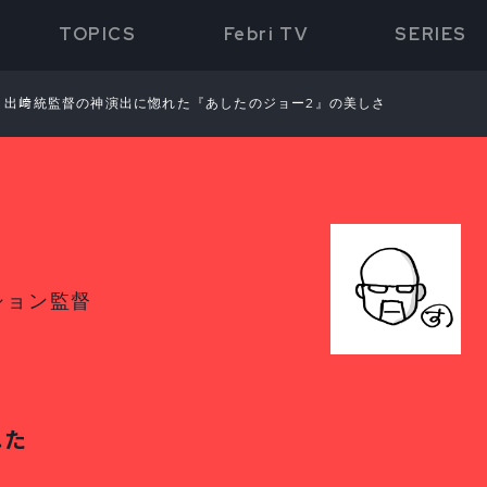
TOPICS
Febri TV
SERIES
 出﨑統監督の神演出に惚れた『あしたのジョー2』の美しさ
ション監督
れた