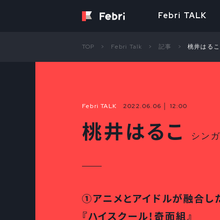
Febri TALK
TOP
Febri Talk
記事
桃井はるこ
Febri TALK
2022.06.06 │ 12:00
桃井はるこ
シン
①アニメとアイドルが融合し
『ハイスクール！奇面組』