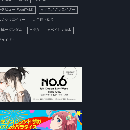
タビュー_FebriTALK
アニメクリエイター
ニメクリエイター
伊達さゆり
動戦士ガンダム
話題
ペイトン尚未
ブライブ！