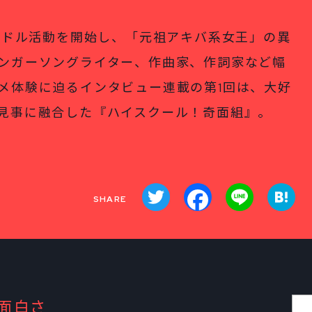
アイドル活動を開始し、「元祖アキバ系女王」の異
ンガーソングライター、作曲家、作詞家など幅
メ体験に迫るインタビュー連載の第1回は、大好
見事に融合した『ハイスクール！奇面組』。
Twitter
Facebook
Line
Ha
面白さ