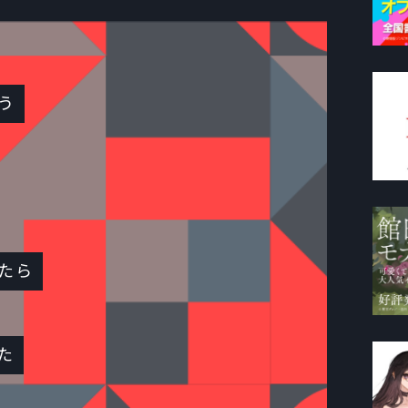
う
たら
た