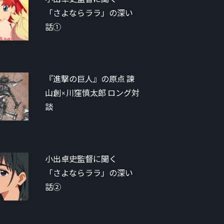
「さよならララ」の深い
話①
『進撃の巨人』の原点 諫
山創×川窪慎太郎 ロング対
談
小出卓史監督に聞く
「さよならララ」の深い
話②