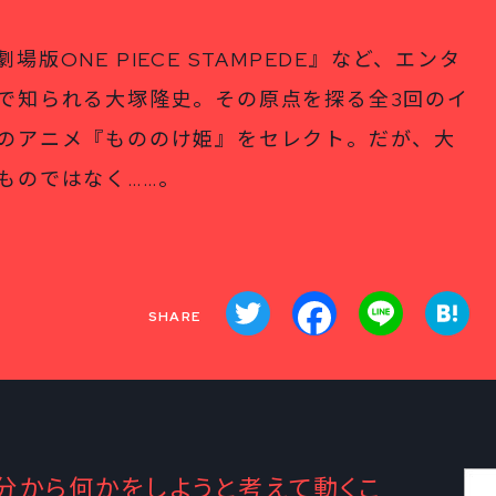
版ONE PIECE STAMPEDE』など、エンタ
で知られる大塚隆史。その原点を探る全3回のイ
のアニメ『もののけ姫』をセレクト。だが、大
ものではなく……。
Twitter
Facebook
Line
Ha
分から何かをしようと考えて動くこ