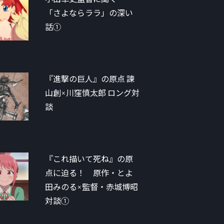
「さよならララ」の深い
話①
『進撃の巨人』の原点 諫
山創×川窪慎太郎 ロング対
談
『これ描いて死ね』の原
点に迫る！ 原作・とよ
田みのる×監督・赤城博昭
対談①