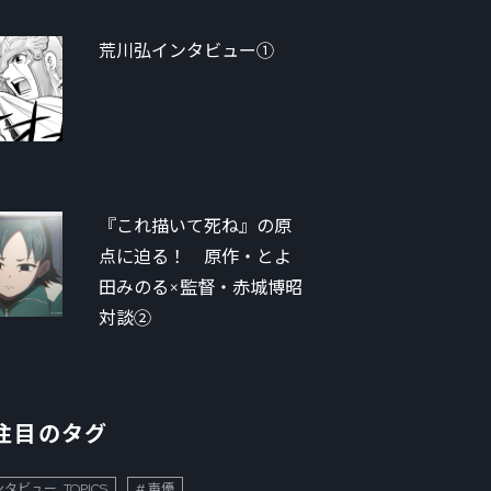
荒川弘インタビュー①
『これ描いて死ね』の原
点に迫る！ 原作・とよ
田みのる×監督・赤城博昭
対談②
注目のタグ
タビュー_TOPICS
声優