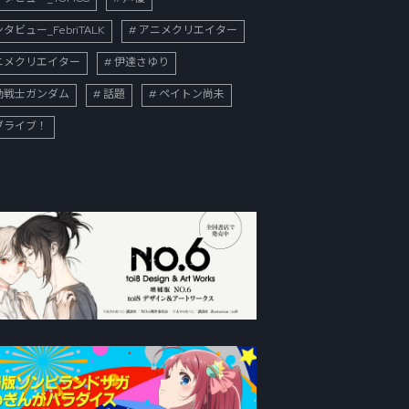
タビュー_FebriTALK
アニメクリエイター
ニメクリエイター
伊達さゆり
動戦士ガンダム
話題
ペイトン尚未
ブライブ！