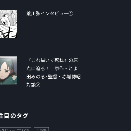
荒川弘インタビュー①
『これ描いて死ね』の原
点に迫る！ 原作・とよ
田みのる×監督・赤城博昭
対談②
注目のタグ
タビュー_TOPICS
声優