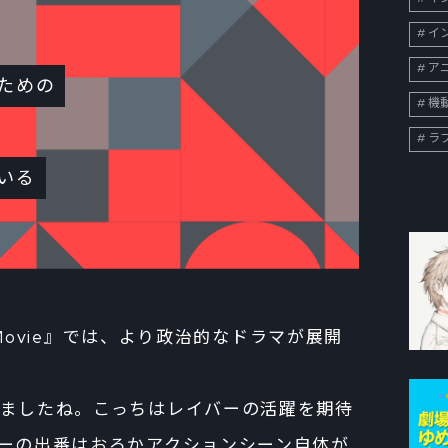
イン
ア
ための
機
ラ
いる
e Movie』では、より政治的なドラマが展開
ましたね。こっちはレイバーの活躍を期待
ーの出番はおろかアクションシーン自体が