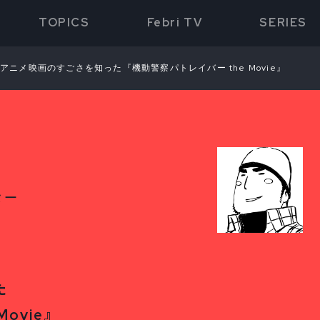
TOPICS
Febri TV
SERIES
アニメ映画のすごさを知った『機動警察パトレイバー the Movie』
ター
た
ovie』