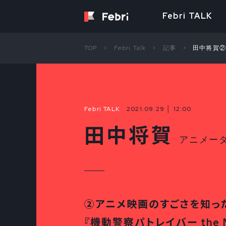
Febri TALK
TOP
Febri Talk
記事
田中将賀②
Febri TALK
2021.09.29 │ 12:00
田中将賀
アニメー
②アニメ映画のすごさを知っ
『機動警察パトレイバー the M