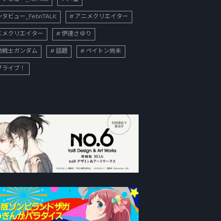
タビュー_FebriTALK
アニメクリエイター
ニメクリエイター
伊達さゆり
動戦士ガンダム
話題
ペイトン尚未
ブライブ！