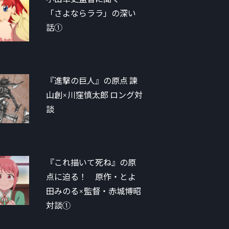
「さよならララ」の深い
話①
『進撃の巨人』の原点 諫
山創×川窪慎太郎 ロング対
談
『これ描いて死ね』の原
点に迫る！ 原作・とよ
田みのる×監督・赤城博昭
対談①