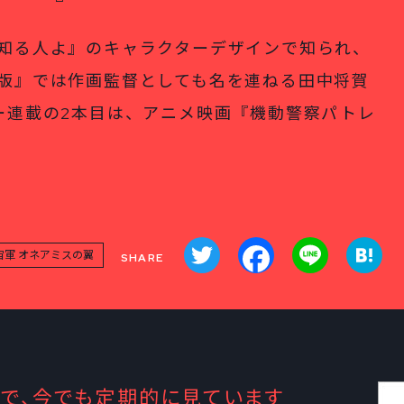
知る人よ』のキャラクターデザインで知られ、
版』では作画監督としても名を連ねる田中将賀
ー連載の2本目は、アニメ映画『機動警察パトレ
Twitter
Facebook
Line
Ha
宙軍 オネアミスの翼
で、今でも定期的に見ています