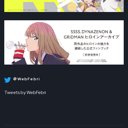
＠WebFebri
Tweets by WebFebri