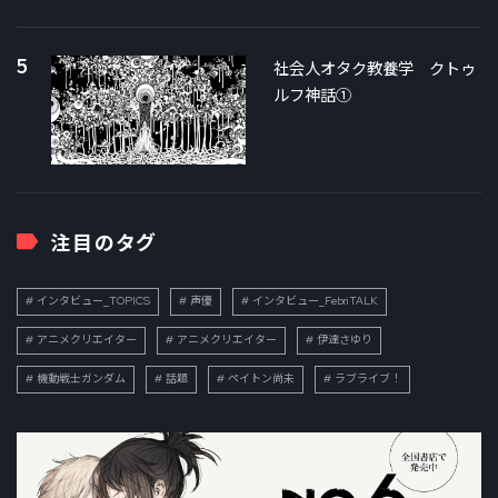
5
社会人オタク教養学 クトゥ
ルフ神話①
注目のタグ
インタビュー_TOPICS
声優
インタビュー_FebriTALK
アニメクリエイター
アニメクリエイター
伊達さゆり
機動戦士ガンダム
話題
ペイトン尚未
ラブライブ！