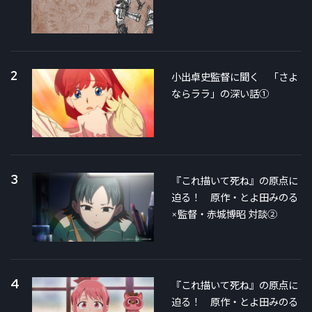
2
小出卓史監督に聞く 「さよ
ならララ」の深い話①
3
『これ描いて死ね』の原点に
迫る！ 原作・とよ田みのる
×監督・赤城博昭 対談②
4
『これ描いて死ね』の原点に
迫る！ 原作・とよ田みのる