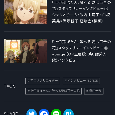
『上伊那ぼたん、酔へる姿は百合の
花』スタッフリレーインタビュー⑦
シナリオチーム・米内山陽子×白坂
英晃×篠塚智子 座談会（後編）
『上伊那ぼたん、酔へる姿は百合の
花』スタッフリレーインタビュー⑧
yonige（OP主題歌・第8話挿入
歌）インタビュー
アニメクリエイター
インタビュー_TOPICS
TAGS
上伊那ぼたん、酔へる姿は百合の花
橋口佳奈
Twitter
Facebook
Line
Hatena
SHARE