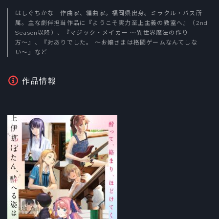
はしぐちかな 作曲家、編曲家。福岡県出身。ミラクル・バス所
属。主な劇伴担当作品に『ようこそ実力至上主義の教室へ』（2nd
Season以降）、『マジック・メイカー 〜異世界魔法の作り
方〜』、『対ありでした。 〜お嬢さまは格闘ゲームなんてしな
い〜』など
作品情報