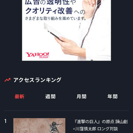
アクセスランキング
最新
週間
月間
年間
1
『進撃の巨人』の原点 諫山創
×川窪慎太郎 ロング対談