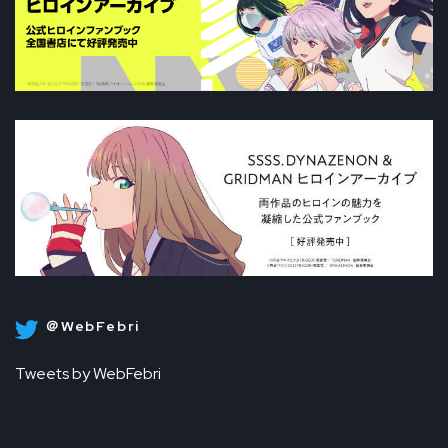
＠WebFebri
Tweets by WebFebri