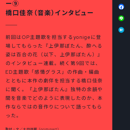
ー⑨
Fa
橋口佳奈（音楽）インタビュー
Li
Ha
前回はOP主題歌を担当するyonigeに登
場してもらった『上伊那ぼたん、酔へる
姿は百合の花（以下、上伊那ぼたん）』
のインタビュー連載。続く第9回では、
ED主題歌「感情グラス」の作曲・編曲
とともに本作の劇伴を担当する橋口佳奈
に聞く。『上伊那ぼたん』独特の余韻や
間を音楽でどのように表現したのか、本
作ならではの音作りについて語ってもら
った。
取材・文／太田祥暉（oriminart）