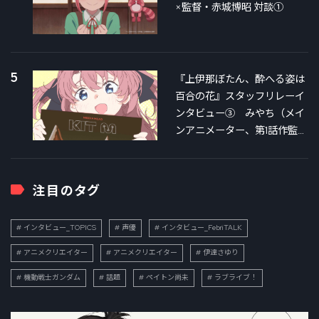
×監督・赤城博昭 対談①
5
『上伊那ぼたん、酔へる姿は
百合の花』スタッフリレーイ
ンタビュー③ みやち（メイ
ンアニメーター、第1話作監）
×銀さん（第3話絵コンテ＆作
監）対談
注目のタグ
インタビュー_TOPICS
声優
インタビュー_FebriTALK
アニメクリエイター
アニメクリエイター
伊達さゆり
機動戦士ガンダム
話題
ペイトン尚未
ラブライブ！