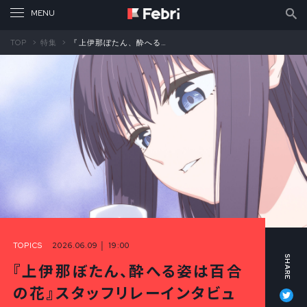
TOP
特集
『上伊那ぼたん、酔へる姿は百合の花』スタッフリレーインタビュー⑨ 橋口佳奈（音楽）インタビュー
TOPICS
2026.06.09 │ 19:00
『上伊那ぼたん、酔へる姿は百合
Tw
の花』スタッフリレーインタビュ