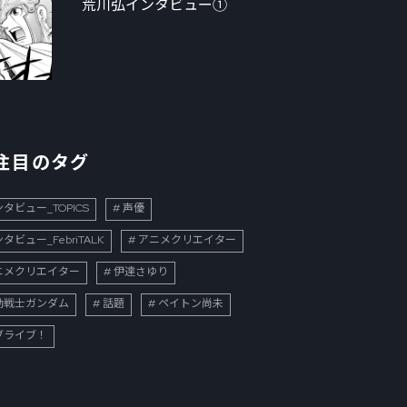
荒川弘インタビュー①
注目のタグ
タビュー_TOPICS
声優
タビュー_FebriTALK
アニメクリエイター
ニメクリエイター
伊達さゆり
動戦士ガンダム
話題
ペイトン尚未
ブライブ！