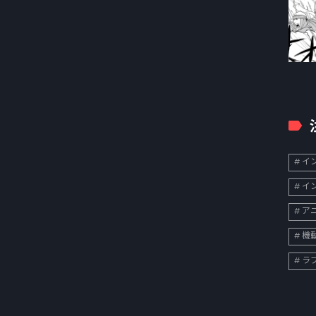
イン
イン
ア
機
ラ