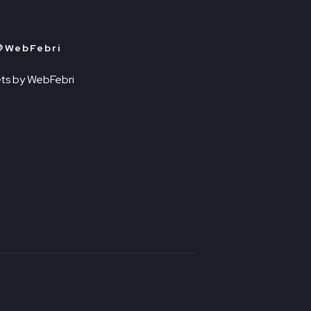
＠WebFebri
ts by WebFebri