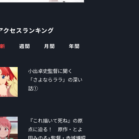
アクセスランキング
新
週間
月間
年間
小出卓史監督に聞く
「さよならララ」の深い
話①
『これ描いて死ね』の原
点に迫る！ 原作・とよ
田みのる×監督・赤城博昭