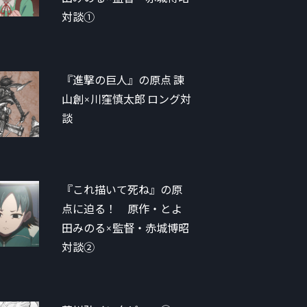
対談①
『進撃の巨人』の原点 諫
山創×川窪慎太郎 ロング対
談
『これ描いて死ね』の原
点に迫る！ 原作・とよ
田みのる×監督・赤城博昭
対談②