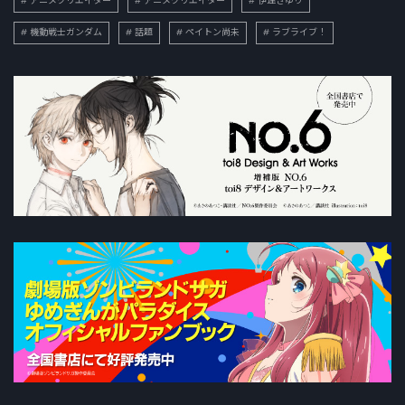
アニメクリエイター
アニメクリエイター
伊達さゆり
機動戦士ガンダム
話題
ペイトン尚未
ラブライブ！