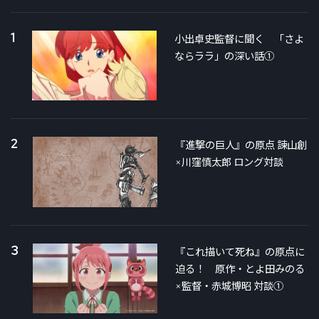
1
小出卓史監督に聞く 「さよ
ならララ」の深い話①
2
『進撃の巨人』の原点 諫山創
×川窪慎太郎 ロング対談
3
『これ描いて死ね』の原点に
迫る！ 原作・とよ田みのる
×監督・赤城博昭 対談①