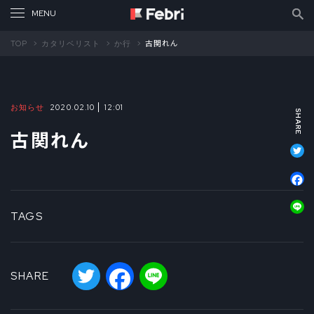
TOP
カタリベリスト
か行
古関れん
お知らせ
2020.02.10
12:01
古関れん
T
F
L
TAGS
Twitter
Facebook
Line
SHARE