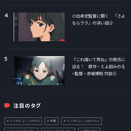
4
小出卓史監督に聞く 「さよ
ならララ」の深い話②
5
『これ描いて死ね』の原点に
迫る！ 原作・とよ田みのる
×監督・赤城博昭 対談②
注目のタグ
インタビュー_TOPICS
声優
インタビュー_FebriTALK