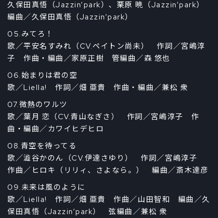
久保田真悟（Jazzin’park）、栗原 暁（Jazzin’park）
編曲／久保田真悟（Jazzin’park）
05.みてろ！
歌／平安名すみれ（CV.ペイトン尚未） 作詞／宮嶋淳
子 作曲・編曲／家原正樹 管編曲／森 悠也
06.始まりは君の空
歌／Liella! 作詞／畑 亜貴 作曲・編曲／兼松 衆
07.微熱のワルツ
歌／葉月 恋（CV.青山なぎさ） 作詞／宮嶋淳子 作
曲・編曲／カワイヒデヒロ
08.青空を待ってる
歌／澁谷かのん（CV.伊達さゆり） 作詞／宮嶋淳子
作曲／ヒロキ（リリィ、さよなら。） 編曲／斎木達彦
09.未来は風のように
歌／Liella! 作詞／畑 亜貴 作曲／山田智和 編曲／久
保田真悟（Jazzin’park） 弦編曲／兼松 衆