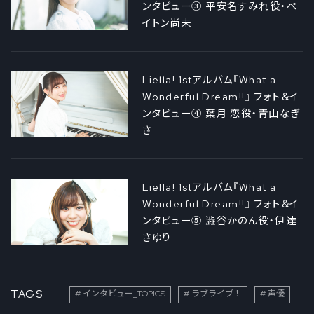
ンタビュー③ 平安名すみれ役・ペ
イトン尚未
Liella! 1stアルバム『What a
Wonderful Dream!!』 フォト＆イ
ンタビュー④ 葉月 恋役・青山なぎ
さ
Liella! 1stアルバム『What a
Wonderful Dream!!』 フォト＆イ
ンタビュー⑤ 澁谷かのん役・伊達
さゆり
TAGS
インタビュー_TOPICS
ラブライブ！
声優