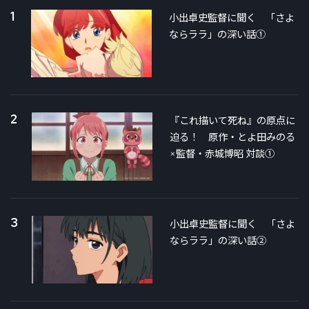
1
小出卓史監督に聞く 「さよ
ならララ」の深い話①
2
『これ描いて死ね』の原点に
迫る！ 原作・とよ田みのる
×監督・赤城博昭 対談①
3
小出卓史監督に聞く 「さよ
ならララ」の深い話②