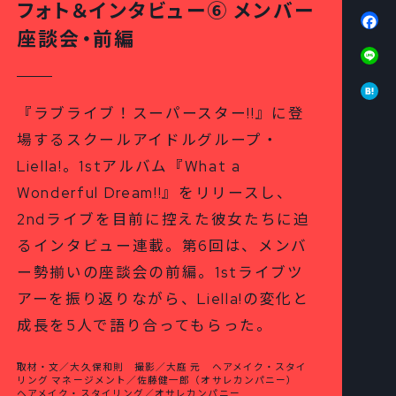
フォト＆インタビュー⑥ メンバー
Fa
座談会・前編
Li
Ha
『ラブライブ！スーパースター!!』に登
場するスクールアイドルグループ・
Liella!。1stアルバム『What a
Wonderful Dream!!』をリリースし、
2ndライブを目前に控えた彼女たちに迫
るインタビュー連載。第6回は、メンバ
ー勢揃いの座談会の前編。1stライブツ
アーを振り返りながら、Liella!の変化と
成長を5人で語り合ってもらった。
取材・文／大久保和則 撮影／大庭 元 ヘアメイク・スタイ
リング マネージメント／佐藤健一郎（オサレカンパニー）
ヘアメイク・スタイリング／オサレカンパニー