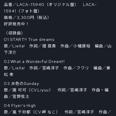
品番／LACA-15940（オリジナル盤） LACA-
15941（フォト盤）
価格／3,300円（税込）
好評発売中！
〈収録曲〉
01.START!! True dreams
歌／Liella! 作詞／畑 亜貴 作曲／小幡康裕 編曲／山
下洋介
02.What a Wonderful Dream!!
歌／Liella! 作詞／宮嶋淳子 作曲／フワリ 編曲／兼
松 衆
03.水色のSunday
歌／唐 可可（CV.Liyuu） 作詞／宮嶋淳子 作曲・編
曲／宮野弦士
04.Flyer’s High
歌／嵐 千砂都（CV.岬 なこ） 作詞／宮嶋淳子 作曲／