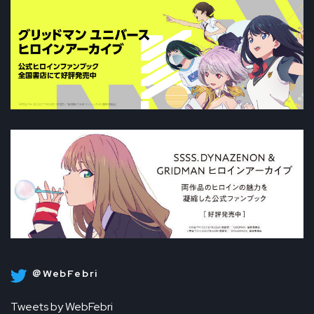
＠WebFebri
Tweets by WebFebri