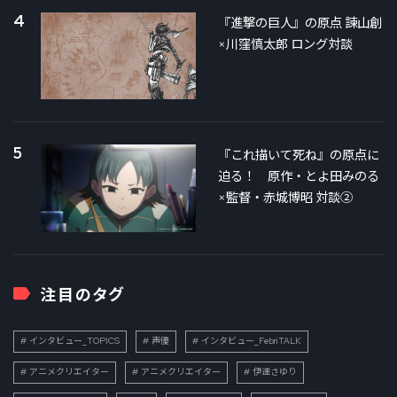
4
『進撃の巨人』の原点 諫山創
×川窪慎太郎 ロング対談
5
『これ描いて死ね』の原点に
迫る！ 原作・とよ田みのる
×監督・赤城博昭 対談②
注目のタグ
インタビュー_TOPICS
声優
インタビュー_FebriTALK
アニメクリエイター
アニメクリエイター
伊達さゆり