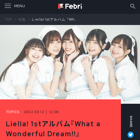
TOP
特集
Liella! 1stアルバム『What a Wonderful Dream!!』フォト＆インタビュー⑥ メンバー座談会・前編
TOPICS
2022.03.12 │ 12:00
Liella! 1stアルバム『What a
Tw
Wonderful Dream!!』